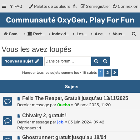
FAQ
Palette de couleurs
S’enregistrer
Connexion
Communauté OxyGen, Play For Fun
R
Communauté OXyGeN
Portail
Index des forums
Les Forums de la communauté
A ne pas louper...
Vous les avez loupés
e
Vous les avez loupés
c
Rechercher
Recherche ava
h
Nouveau sujet
e
1
2
Marquer tous les sujets comme lus
• 18 sujets
Suivante
r
Sujets
c
h
Felix The Reaper, Gratuit jusqu'au 13/11/2025
Dernier message par
Ouebo
«
08 nov. 2025, 11:20
e
Chivalry 2, gratuit !
r
Dernier message par
jcb
«
03 juin 2024, 09:42
Réponses :
1
Ghostrunner: gratuit jusqu'au 18/04