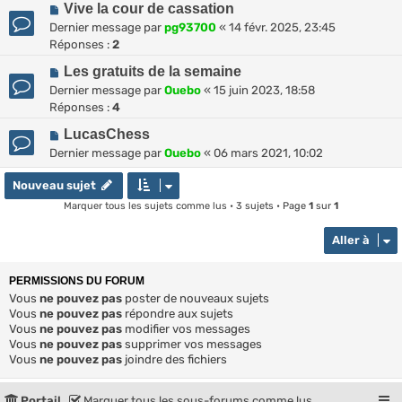
Vive la cour de cassation
Dernier message par
pg93700
«
14 févr. 2025, 23:45
Réponses :
2
Les gratuits de la semaine
Dernier message par
Ouebo
«
15 juin 2023, 18:58
Réponses :
4
LucasChess
Dernier message par
Ouebo
«
06 mars 2021, 10:02
Nouveau sujet
Marquer tous les sujets comme lus
• 3 sujets • Page
1
sur
1
Aller à
PERMISSIONS DU FORUM
Vous
ne pouvez pas
poster de nouveaux sujets
Vous
ne pouvez pas
répondre aux sujets
Vous
ne pouvez pas
modifier vos messages
Vous
ne pouvez pas
supprimer vos messages
Vous
ne pouvez pas
joindre des fichiers
Portail
Marquer tous les sous-forums comme lus