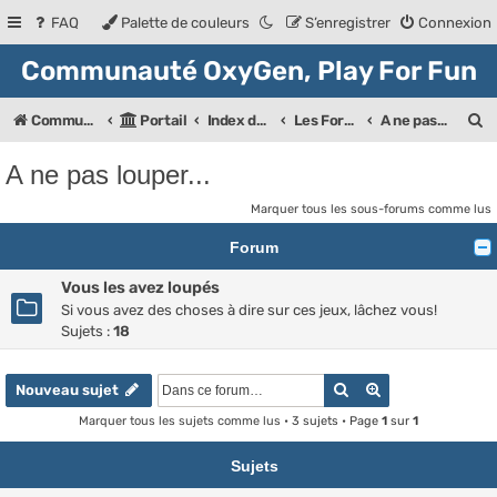
FAQ
Palette de couleurs
S’enregistrer
Connexion
Communauté OxyGen, Play For Fun
R
Communauté OXyGeN
Portail
Index des forums
Les Forums de la communauté
A ne pas louper...
e
A ne pas louper...
c
Marquer tous les sous-forums comme lus
h
Forum
e
r
Vous les avez loupés
Si vous avez des choses à dire sur ces jeux, lâchez vous!
c
Sujets :
18
h
e
Rechercher
Recherche ava
Nouveau sujet
r
Marquer tous les sujets comme lus
• 3 sujets • Page
1
sur
1
Sujets