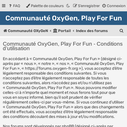
FAQ
Palette de couleurs
S’enregistrer
Connexion
Communauté OxyGen, Play For Fun
R
Communauté OXyGeN
Portail
Index des forums
e
Communauté OxyGen, Play For Fun - Conditions
c
d’utilisation
h
En accédant à « Communauté OxyGen, Play For Fun » (désigné ci-
après par « nous », « notre », « nos », « Communauté OxyGen, Play
e
For Fun », « https://forums.oxygen-fr.org »), vous acceptez d’être
r
légalement responsable des conditions suivantes. Si vous
n’acceptez pas d’être légalement responsable de toutes les
c
conditions suivantes, alors n’accédez pas et/ou n’utilisez pas
« Communauté OxyGen, Play For Fun ». Nous pouvons modifier
h
celles-ci à n’importe quel moment et nous ferons tout pour que
e
vous en soyez informé, bien qu’il soit prudent de vérifier
régulièrement celles-ci par vous-même. Si vous continuez d’utiliser
r
« Communauté OxyGen, Play For Fun » alors que des changements
ont été effectués, vous acceptez d’être légalement responsable
des conditions découlant des mises à jour et/ou modifications.
Nos forums sont développés par phpBB (désigné ci-après par