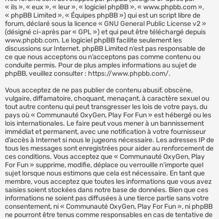
« ils », « eux », « leur », « logiciel phpBB », « www.phpbb.com »,
« phpBB Limited », « Équipes phpBB ») qui est un script libre de
forum, déclaré sous la licence «
GNU General Public License v2
»
(désigné ci-après par « GPL ») et qui peut être téléchargé depuis
www.phpbb.com
. Le logiciel phpBB facilite seulement les
discussions sur Internet. phpBB Limited n’est pas responsable de
ce que nous acceptons ou n’acceptons pas comme contenu ou
conduite permis. Pour de plus amples informations au sujet de
phpBB, veuillez consulter :
https://www.phpbb.com/
.
Vous acceptez de ne pas publier de contenu abusif, obscène,
vulgaire, diffamatoire, choquant, menaçant, à caractère sexuel ou
tout autre contenu qui peut transgresser les lois de votre pays, du
pays où « Communauté OxyGen, Play For Fun » est hébergé ou les
lois internationales. Le faire peut vous mener à un bannissement
immédiat et permanent, avec une notification à votre fournisseur
d’accès à Internet si nous le jugeons nécessaire. Les adresses IP de
tous les messages sont enregistrées pour aider au renforcement de
ces conditions. Vous acceptez que « Communauté OxyGen, Play
For Fun » supprime, modifie, déplace ou verrouille n’importe quel
sujet lorsque nous estimons que cela est nécessaire. En tant que
membre, vous acceptez que toutes les informations que vous avez
saisies soient stockées dans notre base de données. Bien que ces
informations ne soient pas diffusées à une tierce partie sans votre
consentement, ni « Communauté OxyGen, Play For Fun », ni phpBB
ne pourront être tenus comme responsables en cas de tentative de