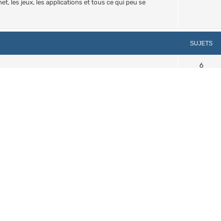
et, les jeux, les applications et tous ce qui peu se
SUJETS
6
 2025, il reprends du service pour les fans de la licence.
61
in des guerriers et guerrières de tout poils...
SUJETS
Nombre de re
 de 2004 à aujourd'hui.