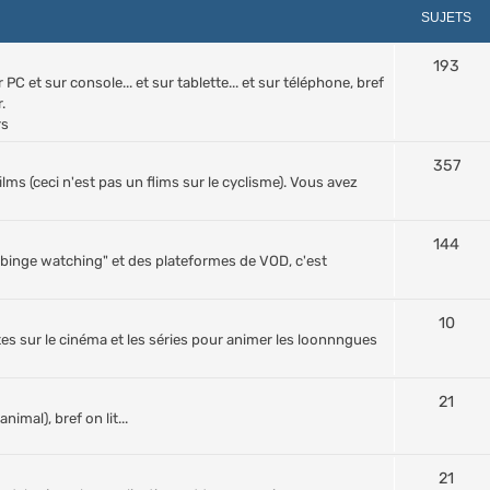
SUJETS
193
PC et sur console... et sur tablette... et sur téléphone, bref
.
rs
357
films (ceci n'est pas un flims sur le cyclisme). Vous avez
144
d "binge watching" et des plateformes de VOD, c'est
10
tes sur le cinéma et les séries pour animer les loonnngues
21
nimal), bref on lit...
21