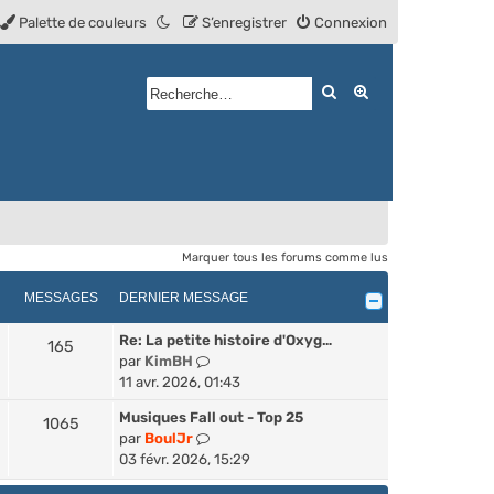
Palette de couleurs
S’enregistrer
Connexion
Rechercher
Recherche avan
Marquer tous les forums comme lus
MESSAGES
DERNIER MESSAGE
Re: La petite histoire d'Oxyg…
165
V
par
KimBH
o
11 avr. 2026, 01:43
i
Musiques Fall out - Top 25
1065
r
V
par
BoulJr
l
o
03 févr. 2026, 15:29
e
i
d