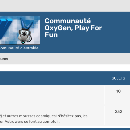
Communauté
OxyGen, Play For
Fun
orums
SUJETS
10
232
ée) et autres mousses cosmiques! N'hésitez pas, les
r Astrowars se font au comptoir.