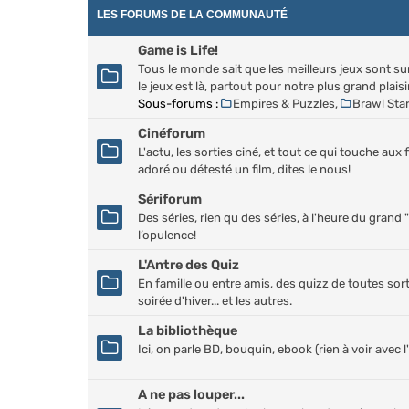
LES FORUMS DE LA COMMUNAUTÉ
Game is Life!
Tous le monde sait que les meilleurs jeux sont sur 
le jeux est là, partout pour notre plus grand plaisir
Sous-forums :
Empires & Puzzles
,
Brawl Sta
Cinéforum
L'actu, les sorties ciné, et tout ce qui touche aux 
adoré ou détesté un film, dites le nous!
Sériforum
Des séries, rien qu des séries, à l'heure du gran
l’opulence!
L'Antre des Quiz
En famille ou entre amis, des quizz de toutes sor
soirée d'hiver... et les autres.
La bibliothèque
Ici, on parle BD, bouquin, ebook (rien à voir avec l'a
A ne pas louper...