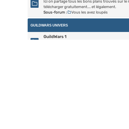
Ici on partage tous les bons plans trouvés sur le n
télécharger gratuitement.... et légalement.
Sous-forum :
Vous les avez loupés
GUILDWARS UNIVERS
GuildWars 1
Guildwars le premier est toujours là, mis à jour en
GuildWars 2
Toujours plus de quêtes, de défis et de craft, le co
ASTROWARS
[Astrowars] - Hall Of fame
Souvenirs souvenirs, les résultats Astrowarriens
INFORMATIONS
QUI EST EN LIGNE