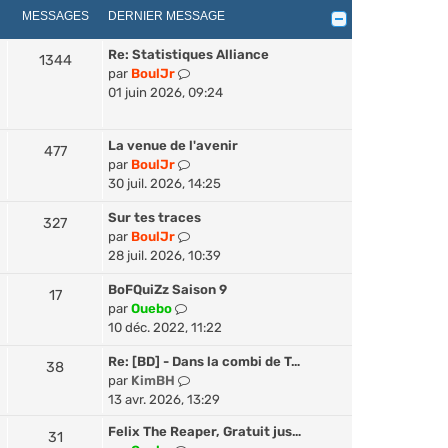
r
e
MESSAGES
DERNIER MESSAGE
l
r
e
n
Re: Statistiques Alliance
1344
d
i
V
par
BoulJr
e
e
o
01 juin 2026, 09:24
r
r
i
n
m
r
i
e
La venue de l'avenir
l
477
e
s
V
par
BoulJr
e
r
s
o
30 juil. 2026, 14:25
d
m
a
i
e
e
Sur tes traces
g
r
327
r
s
V
par
BoulJr
e
l
n
s
o
28 juil. 2026, 10:39
e
i
a
i
d
e
BoFQuiZz Saison 9
g
r
17
e
r
V
par
Ouebo
e
l
r
m
o
10 déc. 2022, 11:22
e
n
e
i
d
i
s
Re: [BD] - Dans la combi de T…
r
38
e
e
s
V
par
KimBH
l
r
r
a
o
13 avr. 2026, 13:29
e
n
m
g
i
d
i
e
Felix The Reaper, Gratuit jus…
e
31
r
e
e