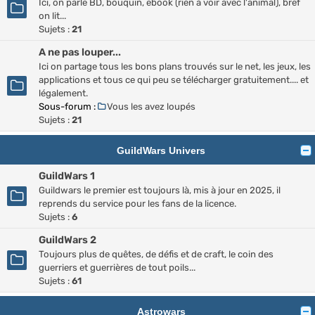
Ici, on parle BD, bouquin, ebook (rien à voir avec l'animal), bref
on lit...
Sujets :
21
A ne pas louper...
Ici on partage tous les bons plans trouvés sur le net, les jeux, les
applications et tous ce qui peu se télécharger gratuitement.... et
légalement.
Sous-forum :
Vous les avez loupés
Sujets :
21
GuildWars Univers
GuildWars 1
Guildwars le premier est toujours là, mis à jour en 2025, il
reprends du service pour les fans de la licence.
Sujets :
6
GuildWars 2
Toujours plus de quêtes, de défis et de craft, le coin des
guerriers et guerrières de tout poils...
Sujets :
61
Astrowars