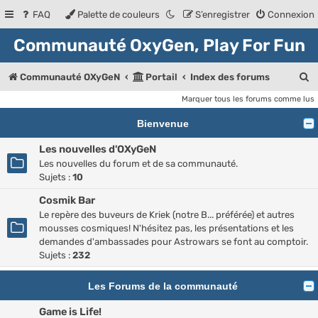
FAQ
Palette de couleurs
S’enregistrer
Connexion
Communauté OxyGen, Play For Fun
R
Communauté OXyGeN
Portail
Index des forums
e
Marquer tous les forums comme lus
c
Bienvenue
h
Les nouvelles d'OXyGeN
e
Les nouvelles du forum et de sa communauté.
Sujets :
10
r
Cosmik Bar
c
Le repère des buveurs de Kriek (notre B... préférée) et autres
h
mousses cosmiques! N'hésitez pas, les présentations et les
e
demandes d'ambassades pour Astrowars se font au comptoir.
Sujets :
232
r
Les Forums de la communauté
Game is Life!