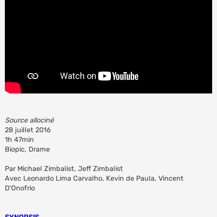
g
e
n
o
n
l
u
Source allociné
28 juillet 2016
1h 47min
Biopic, Drame
Par Michael Zimbalist, Jeff Zimbalist
Avec Leonardo Lima Carvalho, Kevin de Paula, Vincent
D'Onofrio