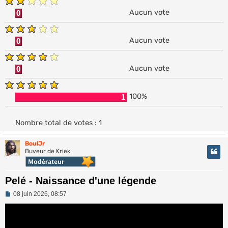
Aucun vote
0
Aucun vote
0
Aucun vote
0
100%
1
Nombre total de votes :
1
BoulJr
Buveur de Kriek
Pelé - Naissance d'une légende
M
08 juin 2026, 08:57
e
s
s
a