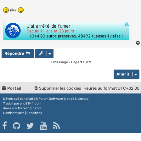
@+
Répondre
1 message • Page
1
sur
1
Aller à
Portail
Supprimer les cookies
Heures au format
UTC+02:00
Développé par
phpBB
® Forum Software © phpBB Limited
Traduit par
phpBB-fr.com
damaïo ©
Mazeltof
|
cabot
Confidentialité
|
Conditions