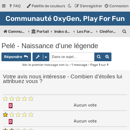
FAQ
Palette de couleurs
S’enregistrer
Connexion
Communauté OxyGen, Play For Fun
R
Communauté OXyGeN
Portail
Index des forums
Les Forums de la communauté
Cinéforum
e
Pelé - Naissance d'une légende
c
Rechercher
Recherche
h
Répondre
e
Voir le premier message non lu
• 1 message • Page
1
sur
1
r
Votre avis nous intéresse - Combien d'étoiles lui
attribuez vous ?
c
h
e
Aucun vote
0
r
Aucun vote
0