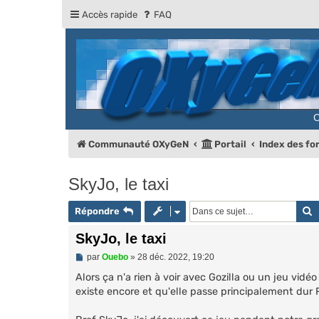
Accès rapide
FAQ
Communauté OXyGeN
Portail
Index des f
SkyJo, le taxi
R
Répondre
SkyJo, le taxi
M
par
Ouebo
»
28 déc. 2022, 19:20
e
s
Alors ça n'a rien à voir avec Gozilla ou un jeu vidé
s
existe encore et qu'elle passe principalement dur
a
g
e