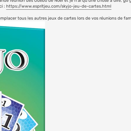
nde réunion des Ouebo de Noël et je n'ai qu'une chose à dire, go g
ci :
https://www.espritjeu.com/skyjo-jeu-de-cartes.html
emplacer tous les autres jeux de cartes lors de vos réunions de fam