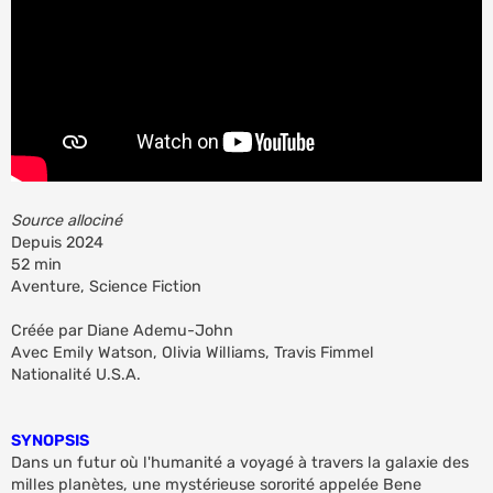
n
o
n
l
u
Source allociné
Depuis 2024
52 min
Aventure, Science Fiction
Créée par Diane Ademu-John
Avec Emily Watson, Olivia Williams, Travis Fimmel
Nationalité U.S.A.
SYNOPSIS
Dans un futur où l'humanité a voyagé à travers la galaxie des
milles planètes, une mystérieuse sororité appelée Bene