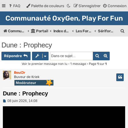
FAQ
Palette de couleurs
S’enregistrer
Connexion
Communauté OxyGen, Play For Fun
R
Communauté OXyGeN
Portail
Index des forums
Les Forums de la communauté
Sériforum
e
Dune : Prophecy
c
Rechercher
Recherche
h
Répondre
e
Voir le premier message non lu
• 1 message • Page
1
sur
1
r
BoulJr
Buveur de Kriek
c
h
Dune : Prophecy
e
M
08 juin 2026, 14:08
e
r
s
s
a
g
e