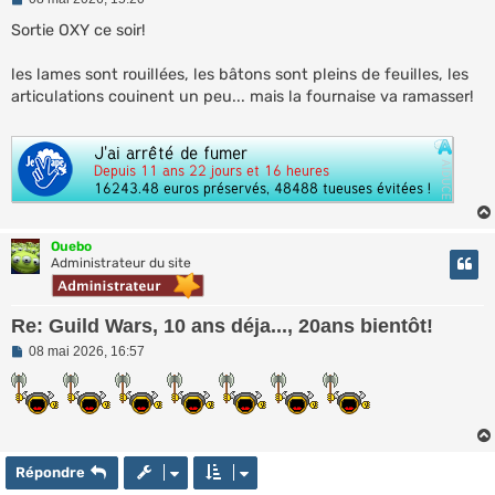
e
s
Sortie OXY ce soir!
s
a
les lames sont rouillées, les bâtons sont pleins de feuilles, les
g
e
articulations couinent un peu... mais la fournaise va ramasser!
n
o
n
l
u
Ouebo
Administrateur du site
Re: Guild Wars, 10 ans déja..., 20ans bientôt!
M
08 mai 2026, 16:57
e
s
s
a
g
e
n
Répondre
o
n