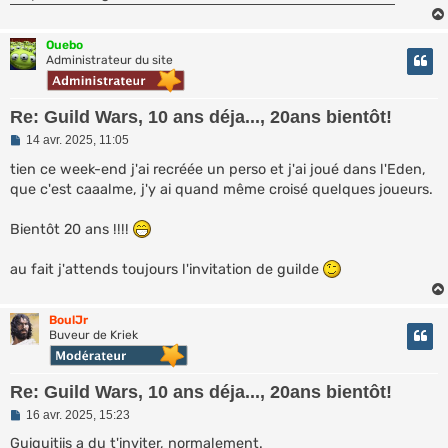
n
o
n
l
Ouebo
u
Administrateur du site
Re: Guild Wars, 10 ans déja..., 20ans bientôt!
M
14 avr. 2025, 11:05
e
s
tien ce week-end j'ai recréée un perso et j'ai joué dans l'Eden,
s
que c'est caaalme, j'y ai quand même croisé quelques joueurs.
a
g
e
Bientôt 20 ans !!!!
n
o
n
au fait j'attends toujours l'invitation de guilde
l
u
BoulJr
Buveur de Kriek
Re: Guild Wars, 10 ans déja..., 20ans bientôt!
M
16 avr. 2025, 15:23
e
s
Guiguitiis a du t'inviter, normalement.