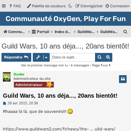
FAQ
Palette de couleurs
S’enregistrer
Connexion
Communauté OxyGen, Play For Fun
R
Communauté OXyGeN
Portail
Index des forums
GuildWars Univers
GuildWars 1
e
Guild Wars, 10 ans déja..., 20ans bientôt!
c
Rechercher
Recherche
h
Répondre
e
Voir le premier message non lu
• 6 messages • Page
1
sur
1
r
Ouebo
Administrateur du site
c
h
Guild Wars, 10 ans déja..., 20ans bientôt!
e
M
28 avr. 2015, 20:38
e
r
s
Rhaaaa là là, que de souvenirs!!!
s
a
g
e
https://www.guildwars2.com/fr/news/the- ... uild-wars/