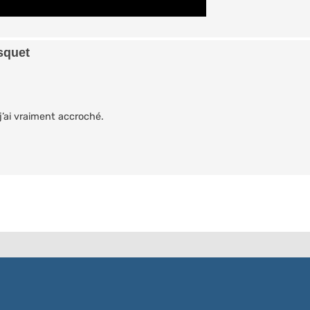
squet
 j’ai vraiment accroché.