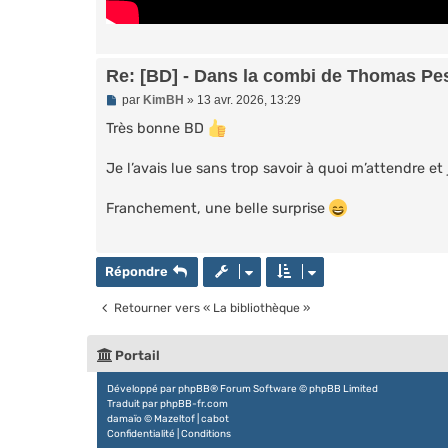
Re: [BD] - Dans la combi de Thomas Pe
M
par
KimBH
»
13 avr. 2026, 13:29
e
s
Très bonne BD
s
a
Je l’avais lue sans trop savoir à quoi m’attendre et
g
e
n
Franchement, une belle surprise
o
n
l
u
Répondre
Retourner vers « La bibliothèque »
Portail
Développé par
phpBB
® Forum Software © phpBB Limited
Traduit par
phpBB-fr.com
damaïo ©
Mazeltof
|
cabot
Confidentialité
|
Conditions