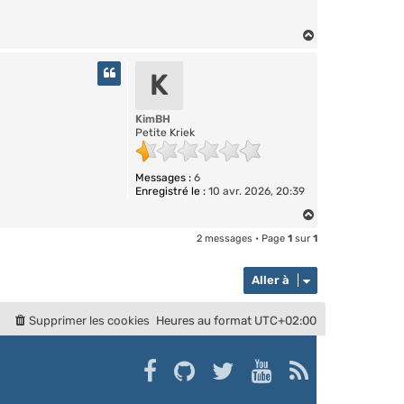
H
a
u
K
t
KimBH
Petite Kriek
Messages :
6
Enregistré le :
10 avr. 2026, 20:39
H
a
2 messages • Page
1
sur
1
u
t
Aller à
Supprimer les cookies
Heures au format
UTC+02:00