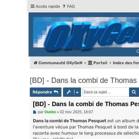
Accès rapide
FAQ
Communauté OXyGeN
Portail
Index des f
[BD] - Dans la combi de Thomas
R
Répondre
[BD] - Dans la combi de Thomas Pe
M
par
Ouebo
»
02 nov. 2025, 18:07
e
s
Dans la combi de Thomas Pesquet
est un album de
s
l'aventure vécue par Thomas Pesquet à bord de la
a
raconte avec humour le long processus de sélection
g
e