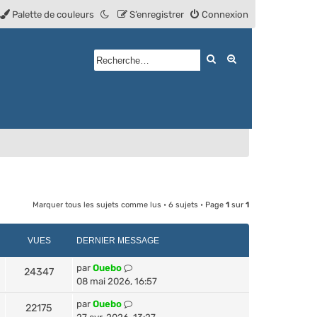
Palette de couleurs
S’enregistrer
Connexion
Rechercher
Recherche avan
Marquer tous les sujets comme lus
• 6 sujets • Page
1
sur
1
VUES
DERNIER MESSAGE
par
Ouebo
24347
08 mai 2026, 16:57
par
Ouebo
22175