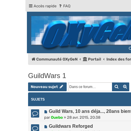
Accès rapide
FAQ
Communauté OXyGeN
Portail
Index des f
GuildWars 1
Reche
R
Nouveau sujet
SUJETS
Guild Wars, 10 ans déja..., 20ans bien
par
Ouebo
»
28 avr. 2015, 20:38
Guildwars Reforged