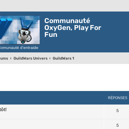
Communauté
OxyGen, Play For
Fun
orums
GuildWars Univers
GuildWars 1
rcher
echerche avancée
RÉPONSES
tôt!
5
5