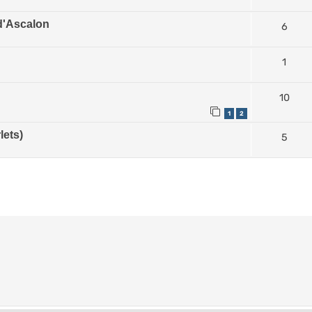
d'Ascalon
6
1
10
1
2
lets)
5