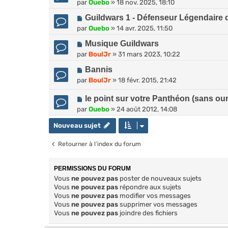
par
Ouebo
»
18 nov. 2025, 18:10
Guildwars 1 - Défenseur Légendaire 
par
Ouebo
»
14 avr. 2025, 11:50
Musique Guildwars
par
BoulJr
»
31 mars 2023, 10:22
Bannis
par
BoulJr
»
18 févr. 2015, 21:42
le point sur votre Panthéon (sans our
par
Ouebo
»
24 août 2012, 14:08
Nouveau sujet
Retourner à l’index du forum
PERMISSIONS DU FORUM
Vous
ne pouvez pas
poster de nouveaux sujets
Vous
ne pouvez pas
répondre aux sujets
Vous
ne pouvez pas
modifier vos messages
Vous
ne pouvez pas
supprimer vos messages
Vous
ne pouvez pas
joindre des fichiers