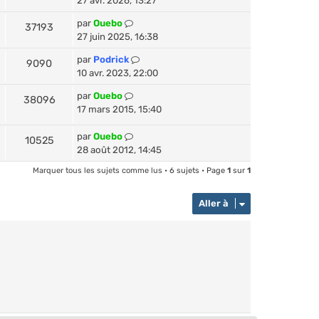
27 avr. 2026, 13:27
par
Ouebo
37193
27 juin 2025, 16:38
par
Podrick
9090
10 avr. 2023, 22:00
par
Ouebo
38096
17 mars 2015, 15:40
par
Ouebo
10525
28 août 2012, 14:45
Marquer tous les sujets comme lus
• 6 sujets • Page
1
sur
1
Aller à