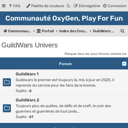
FAQ
Palette de couleurs
S’enregistrer
Connexion
Communauté OxyGen, Play For Fun
R
Communauté OXyGeN
Portail
Index des forums
GuildWars Univers
e
GuildWars Univers
c
Marquer tous les sous-forums comme lus
h
Forum
e
r
GuildWars 1
Guildwars le premier est toujours là, mis à jour en 2025, il
c
reprends du service pour les fans de la licence.
h
Sujets :
6
e
GuildWars 2
r
Toujours plus de quêtes, de défis et de craft, le coin des
guerriers et guerrières de tout poils...
Sujets :
61