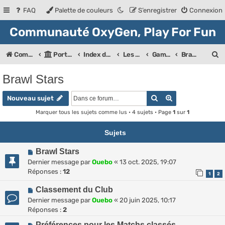
FAQ
Palette de couleurs
S’enregistrer
Connexion
Communauté OxyGen, Play For Fun
R
Communauté OXyGeN
Portail
Index des forums
Les Forums de la communauté
Game is Life!
Brawl Stars
e
Brawl Stars
c
Rechercher
Recherche ava
h
Nouveau sujet
e
Marquer tous les sujets comme lus
• 4 sujets • Page
1
sur
1
r
Sujets
c
Brawl Stars
h
Dernier message par
Ouebo
«
13 oct. 2025, 19:07
e
Réponses :
12
1
2
r
Classement du Club
Dernier message par
Ouebo
«
20 juin 2025, 10:17
Réponses :
2
Préférences pour les Matchs classés