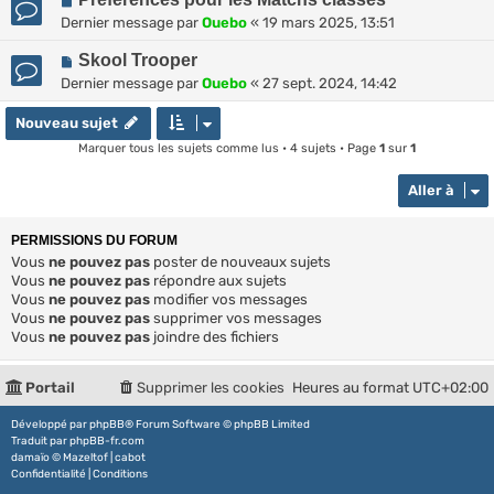
Dernier message par
Ouebo
«
19 mars 2025, 13:51
Skool Trooper
Dernier message par
Ouebo
«
27 sept. 2024, 14:42
Nouveau sujet
Marquer tous les sujets comme lus
• 4 sujets • Page
1
sur
1
Aller à
PERMISSIONS DU FORUM
Vous
ne pouvez pas
poster de nouveaux sujets
Vous
ne pouvez pas
répondre aux sujets
Vous
ne pouvez pas
modifier vos messages
Vous
ne pouvez pas
supprimer vos messages
Vous
ne pouvez pas
joindre des fichiers
Portail
Supprimer les cookies
Heures au format
UTC+02:00
Développé par
phpBB
® Forum Software © phpBB Limited
Traduit par
phpBB-fr.com
damaïo ©
Mazeltof
|
cabot
Confidentialité
|
Conditions