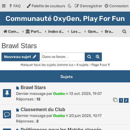
FAQ
Palette de couleurs
S’enregistrer
Connexion
Communauté OxyGen, Play For Fun
R
Communauté OXyGeN
Portail
Index des forums
Les Forums de la communauté
Game is Life!
Brawl Stars
e
Brawl Stars
c
Rechercher
Recherche ava
h
Nouveau sujet
e
Marquer tous les sujets comme lus
• 4 sujets • Page
1
sur
1
r
Sujets
c
Brawl Stars
h
Dernier message par
Ouebo
«
13 oct. 2025, 19:07
e
Réponses :
12
1
2
r
Classement du Club
Dernier message par
Ouebo
«
20 juin 2025, 10:17
Réponses :
2
Préférences pour les Matchs classés