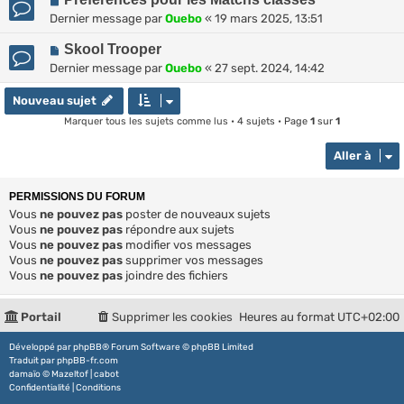
Dernier message par
Ouebo
«
19 mars 2025, 13:51
Skool Trooper
Dernier message par
Ouebo
«
27 sept. 2024, 14:42
Nouveau sujet
Marquer tous les sujets comme lus
• 4 sujets • Page
1
sur
1
Aller à
PERMISSIONS DU FORUM
Vous
ne pouvez pas
poster de nouveaux sujets
Vous
ne pouvez pas
répondre aux sujets
Vous
ne pouvez pas
modifier vos messages
Vous
ne pouvez pas
supprimer vos messages
Vous
ne pouvez pas
joindre des fichiers
Portail
Supprimer les cookies
Heures au format
UTC+02:00
Développé par
phpBB
® Forum Software © phpBB Limited
Traduit par
phpBB-fr.com
damaïo ©
Mazeltof
|
cabot
Confidentialité
|
Conditions