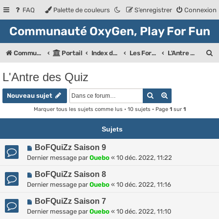
FAQ
Palette de couleurs
S’enregistrer
Connexion
Communauté OxyGen, Play For Fun
R
Communauté OXyGeN
Portail
Index des forums
Les Forums de la communauté
L'Antre des Quiz
e
L'Antre des Quiz
c
Rechercher
Recherche ava
h
Nouveau sujet
e
Marquer tous les sujets comme lus
• 10 sujets • Page
1
sur
1
r
Sujets
c
BoFQuiZz Saison 9
h
Dernier message par
Ouebo
«
10 déc. 2022, 11:22
e
BoFQuiZz Saison 8
r
Dernier message par
Ouebo
«
10 déc. 2022, 11:16
BoFQuiZz Saison 7
Dernier message par
Ouebo
«
10 déc. 2022, 11:10