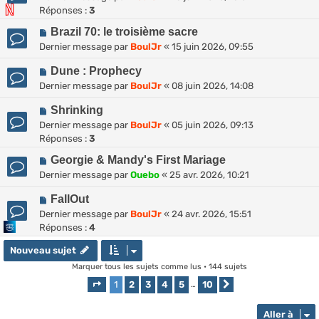
Réponses :
3
Brazil 70: le troisième sacre
Dernier message par
BoulJr
«
15 juin 2026, 09:55
Dune : Prophecy
Dernier message par
BoulJr
«
08 juin 2026, 14:08
Shrinking
Dernier message par
BoulJr
«
05 juin 2026, 09:13
Réponses :
3
Georgie & Mandy's First Mariage
Dernier message par
Ouebo
«
25 avr. 2026, 10:21
FallOut
Dernier message par
BoulJr
«
24 avr. 2026, 15:51
Réponses :
4
Nouveau sujet
Marquer tous les sujets comme lus
• 144 sujets
1
2
3
4
5
10
Page
1
sur
10
…
Suivante
Aller à