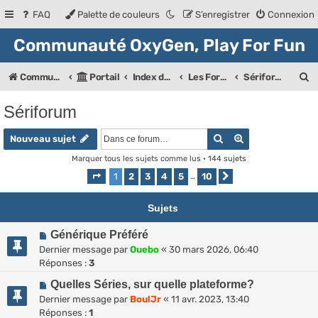
FAQ
Palette de couleurs
S’enregistrer
Connexion
Communauté OxyGen, Play For Fun
R
Communauté OXyGeN
Portail
Index des forums
Les Forums de la communauté
Sériforum
e
Sériforum
c
Rechercher
Recherche ava
h
Nouveau sujet
e
Marquer tous les sujets comme lus
• 144 sujets
1
2
3
4
5
10
Page
1
sur
10
…
Suivante
r
c
Sujets
h
Générique Préféré
e
Dernier message par
Ouebo
«
30 mars 2026, 06:40
r
Réponses :
3
Quelles Séries, sur quelle plateforme?
Dernier message par
BoulJr
«
11 avr. 2023, 13:40
Réponses :
1