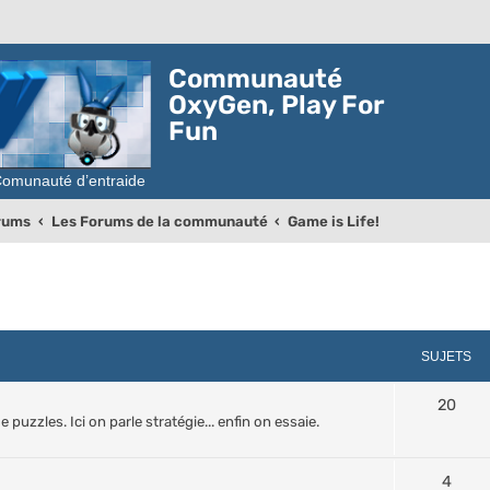
Communauté
OxyGen, Play For
Fun
orums
Les Forums de la communauté
Game is Life!
SUJETS
20
puzzles. Ici on parle stratégie... enfin on essaie.
4