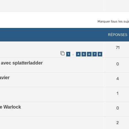
Marquer tous les su
rcher
echerche avancée
RÉPONSES
71
1
4
5
6
7
8
…
 avec splatterladder
0
avier
4
1
he Warlock
0
2