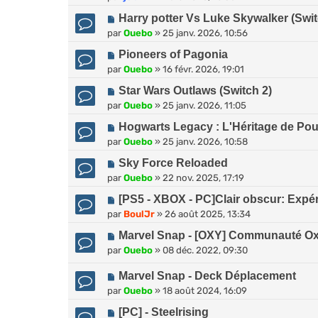
Harry potter Vs Luke Skywalker (Swit
par
Ouebo
»
25 janv. 2026, 10:56
Pioneers of Pagonia
par
Ouebo
»
16 févr. 2026, 19:01
Star Wars Outlaws (Switch 2)
par
Ouebo
»
25 janv. 2026, 11:05
Hogwarts Legacy : L'Héritage de Pou
par
Ouebo
»
25 janv. 2026, 10:58
Sky Force Reloaded
par
Ouebo
»
22 nov. 2025, 17:19
[PS5 - XBOX - PC]Clair obscur: Expé
par
BoulJr
»
26 août 2025, 13:34
Marvel Snap - [OXY] Communauté O
par
Ouebo
»
08 déc. 2022, 09:30
Marvel Snap - Deck Déplacement
par
Ouebo
»
18 août 2024, 16:09
[PC] - Steelrising