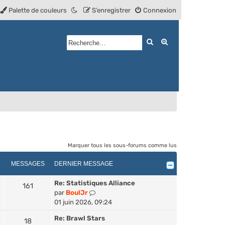
Palette de couleurs
S’enregistrer
Connexion
Rechercher
Recherche avan
Marquer tous les sous-forums comme lus
MESSAGES
DERNIER MESSAGE
Re: Statistiques Alliance
161
V
par
BoulJr
o
01 juin 2026, 09:24
i
Re: Brawl Stars
18
r