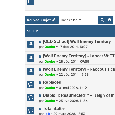
Reche
R
Nouveau sujet
SUJETS
[OLD School] Wolf Enemy Territory
par
Ouebo
»
17 déc. 2014, 10:27
[Wolf Enemy Territory] - Lancer W:ET
par
Ouebo
»
28 déc. 2014, 09:55
[Wolf Enemy Territory] - Raccouris cl
par
Ouebo
»
22 déc. 2014, 19:58
Replaced
par
Ouebo
»
01 mai 2026, 11:19
Diablo II: Resurrected™ – Reign of t
par
Ouebo
»
25 avr. 2026, 11:36
Total Battle
par
jcb
»
29 mars 2026, 18:53