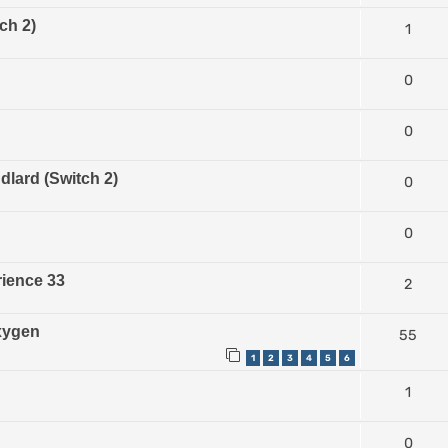
ch 2)
1
0
0
dlard (Switch 2)
0
0
rience 33
2
xygen
55
1
2
3
4
5
6
1
0