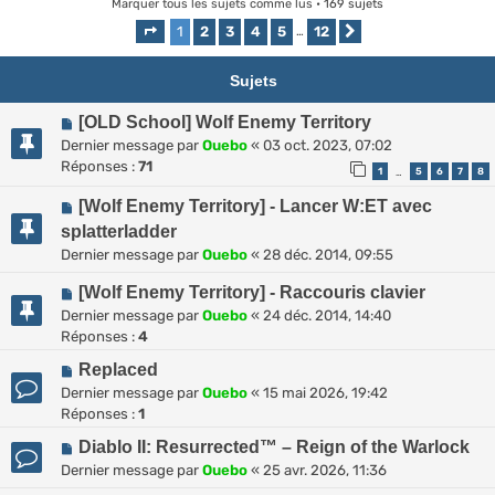
Marquer tous les sujets comme lus
• 169 sujets
1
2
3
4
5
12
Page
1
sur
12
…
Suivante
Sujets
[OLD School] Wolf Enemy Territory
Dernier message par
Ouebo
«
03 oct. 2023, 07:02
Réponses :
71
1
5
6
7
8
…
[Wolf Enemy Territory] - Lancer W:ET avec
splatterladder
Dernier message par
Ouebo
«
28 déc. 2014, 09:55
[Wolf Enemy Territory] - Raccouris clavier
Dernier message par
Ouebo
«
24 déc. 2014, 14:40
Réponses :
4
Replaced
Dernier message par
Ouebo
«
15 mai 2026, 19:42
Réponses :
1
Diablo II: Resurrected™ – Reign of the Warlock
Dernier message par
Ouebo
«
25 avr. 2026, 11:36