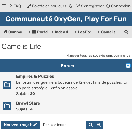
FAQ
Palette de couleurs
S’enregistrer
Connexion
Communauté OxyGen, Play For Fun
R
Communauté OXyGeN
Portail
Index des forums
Les Forums de la communauté
Game is Life!
e
Game is Life!
c
Marquer tous les sous-forums comme lus
h
Forum
e
r
Empires & Puzzles
Le forum des guerriers buveurs de Kriek et fans de puzzles. Ici
c
on parle stratégie... enfin on essaie.
h
Sujets :
20
e
Brawl Stars
r
Sujets :
4
Rechercher
Recherche ava
Nouveau sujet