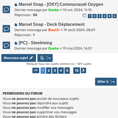
Marvel Snap - [OXY] Communauté Oxygen
Dernier message par
Ouebo
«
10 oct. 2024, 11:15
Réponses :
55
1
2
3
4
5
6
Marvel Snap - Deck Déplacement
Dernier message par
BoulJr
«
19 août 2024, 08:29
Réponses :
1
[PC] - Steelrising
Dernier message par
Ouebo
«
19 mai 2024, 16:57
Nouveau sujet
Marquer tous les sujets comme lus
• 169 sujets
1
2
3
4
5
12
Page
1
sur
12
…
Suivante
Aller à
PERMISSIONS DU FORUM
Vous
ne pouvez pas
poster de nouveaux sujets
Vous
ne pouvez pas
répondre aux sujets
Vous
ne pouvez pas
modifier vos messages
Vous
ne pouvez pas
supprimer vos messages
Vous
ne pouvez pas
joindre des fichiers