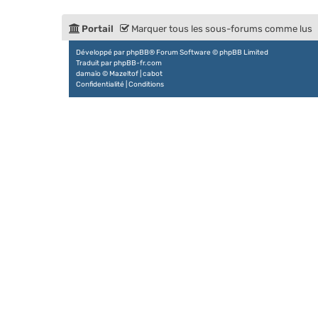
Portail
Marquer tous les sous-forums comme lus
Développé par
phpBB
® Forum Software © phpBB Limited
Traduit par
phpBB-fr.com
damaïo ©
Mazeltof
|
cabot
Confidentialité
|
Conditions