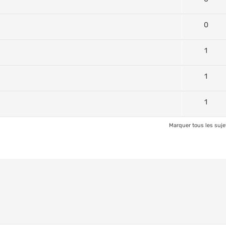
0
1
1
1
Marquer tous les suj