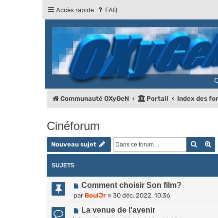
Accès rapide
FAQ
Communauté OXyGeN
Portail
Index des f
Cinéforum
Reche
R
Nouveau sujet
SUJETS
Comment choisir Son film?
par
BoulJr
»
30 déc. 2022, 10:36
La venue de l'avenir