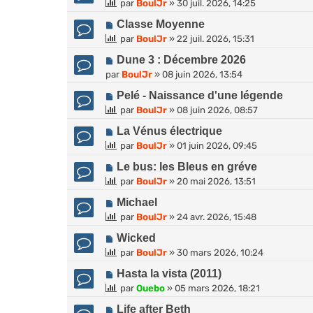
par
BoulJr
»
30 juil. 2026, 14:25
Classe Moyenne
par
BoulJr
»
22 juil. 2026, 15:31
Dune 3 : Décembre 2026
par
BoulJr
»
08 juin 2026, 13:54
Pelé - Naissance d'une légende
par
BoulJr
»
08 juin 2026, 08:57
La Vénus électrique
par
BoulJr
»
01 juin 2026, 09:45
Le bus: les Bleus en gréve
par
BoulJr
»
20 mai 2026, 13:51
Michael
par
BoulJr
»
24 avr. 2026, 15:48
Wicked
par
BoulJr
»
30 mars 2026, 10:24
Hasta la vista (2011)
par
Ouebo
»
05 mars 2026, 18:21
Life after Beth