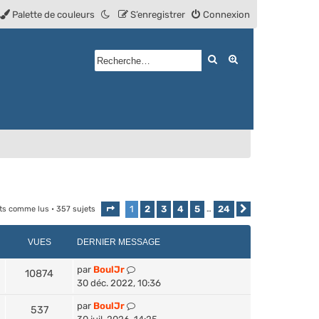
Palette de couleurs
S’enregistrer
Connexion
Rechercher
Recherche avan
1
2
3
4
5
24
ets comme lus
• 357 sujets
Page
1
sur
24
…
Suivante
VUES
DERNIER MESSAGE
par
BoulJr
10874
30 déc. 2022, 10:36
par
BoulJr
537