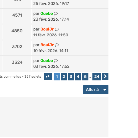
25 févr. 2026, 19:17
par
Ouebo
4571
23 févr. 2026, 17:14
par
BoulJr
4850
11 févr. 2026, 11:50
par
BoulJr
3702
10 févr. 2026, 14:11
par
Ouebo
3324
03 févr. 2026, 17:52
1
2
3
4
5
24
ets comme lus
• 357 sujets
Page
1
sur
24
…
Suivante
Aller à