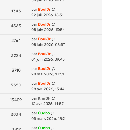
30 juil. 2026, 14:25
par
BoulJr
1345
22 juil. 2026, 15:31
par
BoulJr
4563
08 juin 2026, 13:54
par
BoulJr
2764
08 juin 2026, 08:57
par
BoulJr
3228
01 juin 2026, 09:45
par
BoulJr
3710
20 mai 2026, 13:51
par
BoulJr
5550
28 avr. 2026, 13:44
par
KimBH
15409
12 avr. 2026, 14:57
par
Ouebo
3934
05 mars 2026, 18:21
par
Ouebo
4817