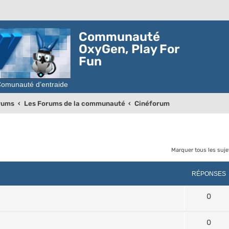
Communauté
OxyGen, Play For
Fun
orums
Les Forums de la communauté
Cinéforum
Marquer tous les suj
rcher
echerche avancée
RÉPONSES
0
0