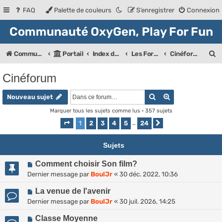
FAQ
Palette de couleurs
S’enregistrer
Connexion
Communauté OxyGen, Play For Fun
R
Communauté OXyGeN
Portail
Index des forums
Les Forums de la communauté
Cinéforum
e
Cinéforum
c
Rechercher
Recherche ava
h
Nouveau sujet
e
Marquer tous les sujets comme lus
• 357 sujets
1
2
3
4
5
24
Page
1
sur
24
…
Suivante
r
c
Sujets
h
Comment choisir Son film?
e
Dernier message par
BoulJr
«
30 déc. 2022, 10:36
r
La venue de l'avenir
Dernier message par
BoulJr
«
30 juil. 2026, 14:25
Classe Moyenne