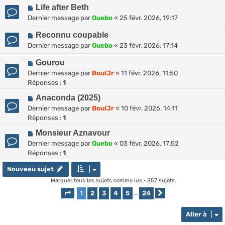
Life after Beth
Dernier message par
Ouebo
«
25 févr. 2026, 19:17
Reconnu coupable
Dernier message par
Ouebo
«
23 févr. 2026, 17:14
Gourou
Dernier message par
BoulJr
«
11 févr. 2026, 11:50
Réponses :
1
Anaconda (2025)
Dernier message par
BoulJr
«
10 févr. 2026, 14:11
Réponses :
1
Monsieur Aznavour
Dernier message par
Ouebo
«
03 févr. 2026, 17:52
Réponses :
1
Nouveau sujet
Marquer tous les sujets comme lus
• 357 sujets
1
2
3
4
5
24
Page
1
sur
24
…
Suivante
Aller à