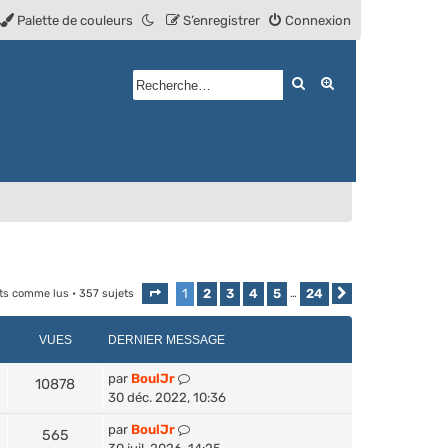
Palette de couleurs
S’enregistrer
Connexion
Rechercher
Recherche avan
1
2
3
4
5
24
ets comme lus
• 357 sujets
Page
1
sur
24
…
Suivante
VUES
DERNIER MESSAGE
par
BoulJr
10878
30 déc. 2022, 10:36
par
BoulJr
565