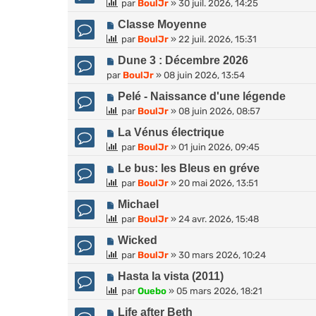
par
BoulJr
»
30 juil. 2026, 14:25
Classe Moyenne
par
BoulJr
»
22 juil. 2026, 15:31
Dune 3 : Décembre 2026
par
BoulJr
»
08 juin 2026, 13:54
Pelé - Naissance d'une légende
par
BoulJr
»
08 juin 2026, 08:57
La Vénus électrique
par
BoulJr
»
01 juin 2026, 09:45
Le bus: les Bleus en gréve
par
BoulJr
»
20 mai 2026, 13:51
Michael
par
BoulJr
»
24 avr. 2026, 15:48
Wicked
par
BoulJr
»
30 mars 2026, 10:24
Hasta la vista (2011)
par
Ouebo
»
05 mars 2026, 18:21
Life after Beth