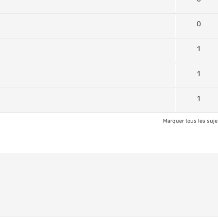
0
1
1
1
Marquer tous les suj