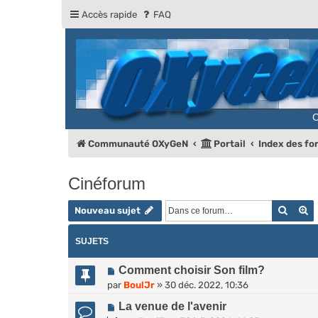
Accès rapide
FAQ
Communauté OXyGeN
Portail
Index des f
Cinéforum
Reche
R
Nouveau sujet
SUJETS
Comment choisir Son film?
par
BoulJr
»
30 déc. 2022, 10:36
La venue de l'avenir