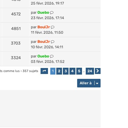
25 févr. 2026, 19:17
par
Ouebo
4572
23 févr. 2026, 17:14
par
BoulJr
4851
11 févr. 2026, 11:50
par
BoulJr
3703
10 févr. 2026, 14:11
par
Ouebo
3324
03 févr. 2026, 17:52
1
2
3
4
5
24
ets comme lus
• 357 sujets
Page
1
sur
24
…
Suivante
Aller à