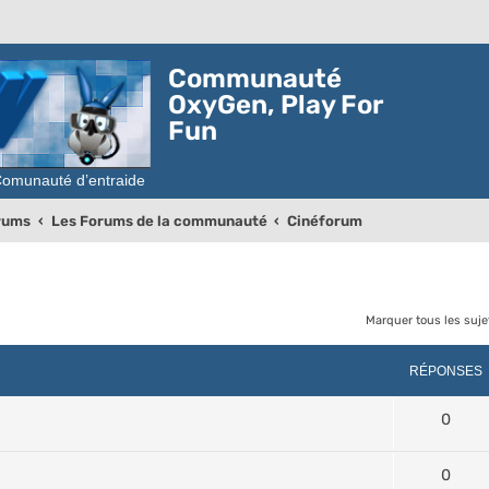
Communauté
OxyGen, Play For
Fun
orums
Les Forums de la communauté
Cinéforum
Marquer tous les suj
rcher
echerche avancée
RÉPONSES
0
0