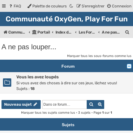
FAQ
Palette de couleurs
S’enregistrer
Connexion
Communauté OxyGen, Play For Fun
R
Communauté OXyGeN
Portail
Index des forums
Les Forums de la communauté
A ne pas louper...
e
A ne pas louper...
c
Marquer tous les sous-forums comme lus
h
Forum
e
r
Vous les avez loupés
Si vous avez des choses à dire sur ces jeux, lâchez vous!
c
Sujets :
18
h
e
Rechercher
Recherche ava
Nouveau sujet
r
Marquer tous les sujets comme lus
• 3 sujets • Page
1
sur
1
Sujets