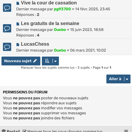
Vive la cour de cassation
Dernier message par
pg93700
«
14 févr. 2025, 23:45
Réponses :
2
Les gratuits de la semaine
Dernier message par
Ouebo
«
15 juin 2023, 18:58
Réponses :
4
LucasChess
Dernier message par
Ouebo
«
06 mars 2021, 10:02
Nouveau sujet
Marquer tous les sujets comme lus
• 3 sujets • Page
1
sur
1
Aller à
PERMISSIONS DU FORUM
Vous
ne pouvez pas
poster de nouveaux sujets
Vous
ne pouvez pas
répondre aux sujets
Vous
ne pouvez pas
modifier vos messages
Vous
ne pouvez pas
supprimer vos messages
Vous
ne pouvez pas
joindre des fichiers
Portail
Marquer tous les sous-forums comme lus