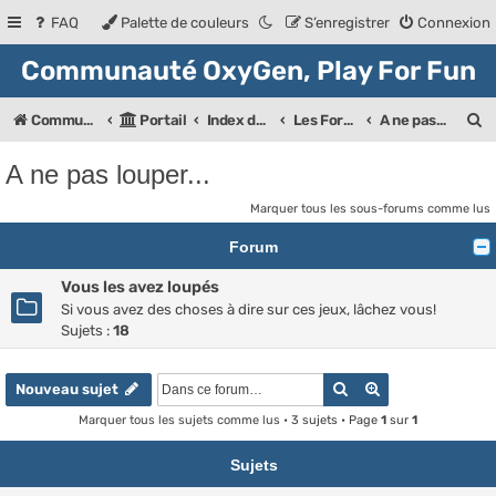
FAQ
Palette de couleurs
S’enregistrer
Connexion
Communauté OxyGen, Play For Fun
R
Communauté OXyGeN
Portail
Index des forums
Les Forums de la communauté
A ne pas louper...
e
A ne pas louper...
c
Marquer tous les sous-forums comme lus
h
Forum
e
r
Vous les avez loupés
Si vous avez des choses à dire sur ces jeux, lâchez vous!
c
Sujets :
18
h
e
Rechercher
Recherche ava
Nouveau sujet
r
Marquer tous les sujets comme lus
• 3 sujets • Page
1
sur
1
Sujets