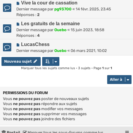
Vive la cour de cassation
Dernier message par
pg93700
«
14 févr. 2025, 23:45
Réponses :
2
Les gratuits de la semaine
Dernier message par
Ouebo
«
15 juin 2023, 18:58
Réponses :
4
LucasChess
Dernier message par
Ouebo
«
06 mars 2021, 10:02
Nouveau sujet
Marquer tous les sujets comme lus
• 3 sujets • Page
1
sur
1
Aller à
PERMISSIONS DU FORUM
Vous
ne pouvez pas
poster de nouveaux sujets
Vous
ne pouvez pas
répondre aux sujets
Vous
ne pouvez pas
modifier vos messages
Vous
ne pouvez pas
supprimer vos messages
Vous
ne pouvez pas
joindre des fichiers
Portail
Marquer tous les sous-forums comme lus