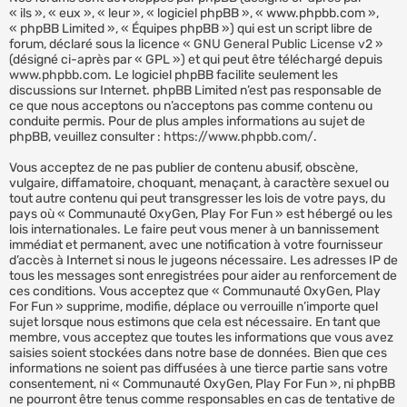
« ils », « eux », « leur », « logiciel phpBB », « www.phpbb.com »,
« phpBB Limited », « Équipes phpBB ») qui est un script libre de
forum, déclaré sous la licence «
GNU General Public License v2
»
(désigné ci-après par « GPL ») et qui peut être téléchargé depuis
www.phpbb.com
. Le logiciel phpBB facilite seulement les
discussions sur Internet. phpBB Limited n’est pas responsable de
ce que nous acceptons ou n’acceptons pas comme contenu ou
conduite permis. Pour de plus amples informations au sujet de
phpBB, veuillez consulter :
https://www.phpbb.com/
.
Vous acceptez de ne pas publier de contenu abusif, obscène,
vulgaire, diffamatoire, choquant, menaçant, à caractère sexuel ou
tout autre contenu qui peut transgresser les lois de votre pays, du
pays où « Communauté OxyGen, Play For Fun » est hébergé ou les
lois internationales. Le faire peut vous mener à un bannissement
immédiat et permanent, avec une notification à votre fournisseur
d’accès à Internet si nous le jugeons nécessaire. Les adresses IP de
tous les messages sont enregistrées pour aider au renforcement de
ces conditions. Vous acceptez que « Communauté OxyGen, Play
For Fun » supprime, modifie, déplace ou verrouille n’importe quel
sujet lorsque nous estimons que cela est nécessaire. En tant que
membre, vous acceptez que toutes les informations que vous avez
saisies soient stockées dans notre base de données. Bien que ces
informations ne soient pas diffusées à une tierce partie sans votre
consentement, ni « Communauté OxyGen, Play For Fun », ni phpBB
ne pourront être tenus comme responsables en cas de tentative de