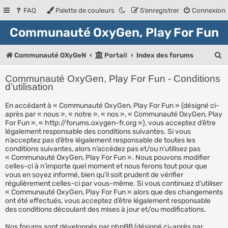
FAQ
Palette de couleurs
S’enregistrer
Connexion
Communauté OxyGen, Play For Fun
R
Communauté OXyGeN
Portail
Index des forums
e
Communauté OxyGen, Play For Fun - Conditions
c
d’utilisation
h
En accédant à « Communauté OxyGen, Play For Fun » (désigné ci-
après par « nous », « notre », « nos », « Communauté OxyGen, Play
e
For Fun », « http://forums.oxygen-fr.org »), vous acceptez d’être
r
légalement responsable des conditions suivantes. Si vous
n’acceptez pas d’être légalement responsable de toutes les
c
conditions suivantes, alors n’accédez pas et/ou n’utilisez pas
« Communauté OxyGen, Play For Fun ». Nous pouvons modifier
h
celles-ci à n’importe quel moment et nous ferons tout pour que
e
vous en soyez informé, bien qu’il soit prudent de vérifier
régulièrement celles-ci par vous-même. Si vous continuez d’utiliser
r
« Communauté OxyGen, Play For Fun » alors que des changements
ont été effectués, vous acceptez d’être légalement responsable
des conditions découlant des mises à jour et/ou modifications.
Nos forums sont développés par phpBB (désigné ci-après par