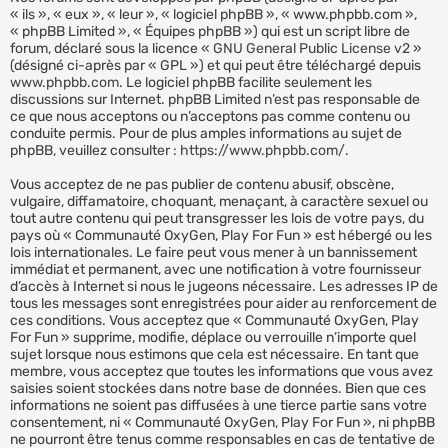
« ils », « eux », « leur », « logiciel phpBB », « www.phpbb.com »,
« phpBB Limited », « Équipes phpBB ») qui est un script libre de
forum, déclaré sous la licence «
GNU General Public License v2
»
(désigné ci-après par « GPL ») et qui peut être téléchargé depuis
www.phpbb.com
. Le logiciel phpBB facilite seulement les
discussions sur Internet. phpBB Limited n’est pas responsable de
ce que nous acceptons ou n’acceptons pas comme contenu ou
conduite permis. Pour de plus amples informations au sujet de
phpBB, veuillez consulter :
https://www.phpbb.com/
.
Vous acceptez de ne pas publier de contenu abusif, obscène,
vulgaire, diffamatoire, choquant, menaçant, à caractère sexuel ou
tout autre contenu qui peut transgresser les lois de votre pays, du
pays où « Communauté OxyGen, Play For Fun » est hébergé ou les
lois internationales. Le faire peut vous mener à un bannissement
immédiat et permanent, avec une notification à votre fournisseur
d’accès à Internet si nous le jugeons nécessaire. Les adresses IP de
tous les messages sont enregistrées pour aider au renforcement de
ces conditions. Vous acceptez que « Communauté OxyGen, Play
For Fun » supprime, modifie, déplace ou verrouille n’importe quel
sujet lorsque nous estimons que cela est nécessaire. En tant que
membre, vous acceptez que toutes les informations que vous avez
saisies soient stockées dans notre base de données. Bien que ces
informations ne soient pas diffusées à une tierce partie sans votre
consentement, ni « Communauté OxyGen, Play For Fun », ni phpBB
ne pourront être tenus comme responsables en cas de tentative de