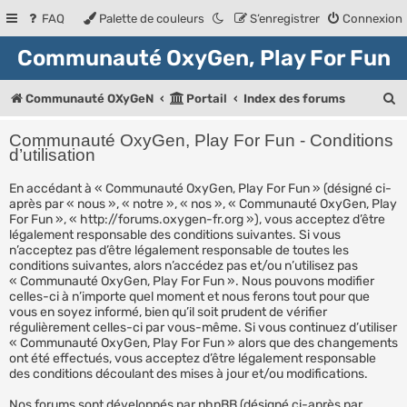
FAQ
Palette de couleurs
S’enregistrer
Connexion
Communauté OxyGen, Play For Fun
R
Communauté OXyGeN
Portail
Index des forums
e
Communauté OxyGen, Play For Fun - Conditions
c
d’utilisation
h
En accédant à « Communauté OxyGen, Play For Fun » (désigné ci-
après par « nous », « notre », « nos », « Communauté OxyGen, Play
e
For Fun », « http://forums.oxygen-fr.org »), vous acceptez d’être
r
légalement responsable des conditions suivantes. Si vous
n’acceptez pas d’être légalement responsable de toutes les
c
conditions suivantes, alors n’accédez pas et/ou n’utilisez pas
« Communauté OxyGen, Play For Fun ». Nous pouvons modifier
h
celles-ci à n’importe quel moment et nous ferons tout pour que
e
vous en soyez informé, bien qu’il soit prudent de vérifier
régulièrement celles-ci par vous-même. Si vous continuez d’utiliser
r
« Communauté OxyGen, Play For Fun » alors que des changements
ont été effectués, vous acceptez d’être légalement responsable
des conditions découlant des mises à jour et/ou modifications.
Nos forums sont développés par phpBB (désigné ci-après par