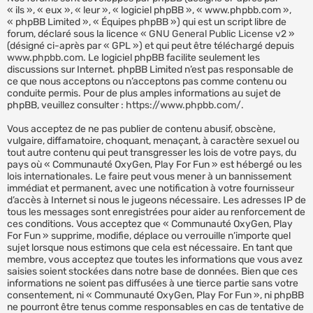
« ils », « eux », « leur », « logiciel phpBB », « www.phpbb.com »,
« phpBB Limited », « Équipes phpBB ») qui est un script libre de
forum, déclaré sous la licence «
GNU General Public License v2
»
(désigné ci-après par « GPL ») et qui peut être téléchargé depuis
www.phpbb.com
. Le logiciel phpBB facilite seulement les
discussions sur Internet. phpBB Limited n’est pas responsable de
ce que nous acceptons ou n’acceptons pas comme contenu ou
conduite permis. Pour de plus amples informations au sujet de
phpBB, veuillez consulter :
https://www.phpbb.com/
.
Vous acceptez de ne pas publier de contenu abusif, obscène,
vulgaire, diffamatoire, choquant, menaçant, à caractère sexuel ou
tout autre contenu qui peut transgresser les lois de votre pays, du
pays où « Communauté OxyGen, Play For Fun » est hébergé ou les
lois internationales. Le faire peut vous mener à un bannissement
immédiat et permanent, avec une notification à votre fournisseur
d’accès à Internet si nous le jugeons nécessaire. Les adresses IP de
tous les messages sont enregistrées pour aider au renforcement de
ces conditions. Vous acceptez que « Communauté OxyGen, Play
For Fun » supprime, modifie, déplace ou verrouille n’importe quel
sujet lorsque nous estimons que cela est nécessaire. En tant que
membre, vous acceptez que toutes les informations que vous avez
saisies soient stockées dans notre base de données. Bien que ces
informations ne soient pas diffusées à une tierce partie sans votre
consentement, ni « Communauté OxyGen, Play For Fun », ni phpBB
ne pourront être tenus comme responsables en cas de tentative de