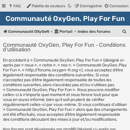
FAQ
Palette de couleurs
S’enregistrer
Connexion
Communauté OxyGen, Play For Fun
R
Communauté OXyGeN
Portail
Index des forums
e
Communauté OxyGen, Play For Fun - Conditions
c
d’utilisation
h
En accédant à « Communauté OxyGen, Play For Fun » (désigné ci-
après par « nous », « notre », « nos », « Communauté OxyGen, Play
e
For Fun », « http://forums.oxygen-fr.org »), vous acceptez d’être
r
légalement responsable des conditions suivantes. Si vous
n’acceptez pas d’être légalement responsable de toutes les
c
conditions suivantes, alors n’accédez pas et/ou n’utilisez pas
« Communauté OxyGen, Play For Fun ». Nous pouvons modifier
h
celles-ci à n’importe quel moment et nous ferons tout pour que
e
vous en soyez informé, bien qu’il soit prudent de vérifier
régulièrement celles-ci par vous-même. Si vous continuez d’utiliser
r
« Communauté OxyGen, Play For Fun » alors que des changements
ont été effectués, vous acceptez d’être légalement responsable
des conditions découlant des mises à jour et/ou modifications.
Nos forums sont développés par phpBB (désigné ci-après par