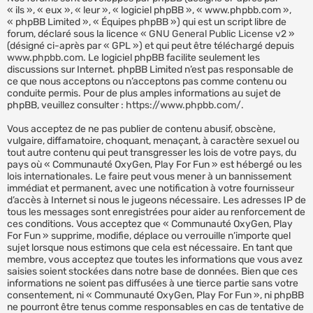
« ils », « eux », « leur », « logiciel phpBB », « www.phpbb.com »,
« phpBB Limited », « Équipes phpBB ») qui est un script libre de
forum, déclaré sous la licence «
GNU General Public License v2
»
(désigné ci-après par « GPL ») et qui peut être téléchargé depuis
www.phpbb.com
. Le logiciel phpBB facilite seulement les
discussions sur Internet. phpBB Limited n’est pas responsable de
ce que nous acceptons ou n’acceptons pas comme contenu ou
conduite permis. Pour de plus amples informations au sujet de
phpBB, veuillez consulter :
https://www.phpbb.com/
.
Vous acceptez de ne pas publier de contenu abusif, obscène,
vulgaire, diffamatoire, choquant, menaçant, à caractère sexuel ou
tout autre contenu qui peut transgresser les lois de votre pays, du
pays où « Communauté OxyGen, Play For Fun » est hébergé ou les
lois internationales. Le faire peut vous mener à un bannissement
immédiat et permanent, avec une notification à votre fournisseur
d’accès à Internet si nous le jugeons nécessaire. Les adresses IP de
tous les messages sont enregistrées pour aider au renforcement de
ces conditions. Vous acceptez que « Communauté OxyGen, Play
For Fun » supprime, modifie, déplace ou verrouille n’importe quel
sujet lorsque nous estimons que cela est nécessaire. En tant que
membre, vous acceptez que toutes les informations que vous avez
saisies soient stockées dans notre base de données. Bien que ces
informations ne soient pas diffusées à une tierce partie sans votre
consentement, ni « Communauté OxyGen, Play For Fun », ni phpBB
ne pourront être tenus comme responsables en cas de tentative de