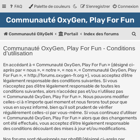
FAQ
Palette de couleurs
S’enregistrer
Connexion
Communauté OxyGen, Play For Fun
R
Communauté OXyGeN
Portail
Index des forums
e
Communauté OxyGen, Play For Fun - Conditions
c
d’utilisation
h
En accédant à « Communauté OxyGen, Play For Fun » (désigné ci-
après par « nous », « notre », « nos », « Communauté OxyGen, Play
e
For Fun », « http://forums.oxygen-fr.org »), vous acceptez d’être
r
légalement responsable des conditions suivantes. Si vous
n’acceptez pas d’être légalement responsable de toutes les
c
conditions suivantes, alors n’accédez pas et/ou n’utilisez pas
« Communauté OxyGen, Play For Fun ». Nous pouvons modifier
h
celles-ci à n’importe quel moment et nous ferons tout pour que
e
vous en soyez informé, bien qu’il soit prudent de vérifier
régulièrement celles-ci par vous-même. Si vous continuez d’utiliser
r
« Communauté OxyGen, Play For Fun » alors que des changements
ont été effectués, vous acceptez d’être légalement responsable
des conditions découlant des mises à jour et/ou modifications.
Nos forums sont développés par phpBB (désigné ci-après par