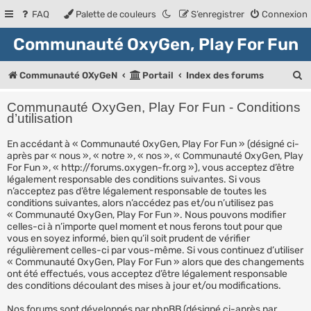
FAQ
Palette de couleurs
S’enregistrer
Connexion
Communauté OxyGen, Play For Fun
R
Communauté OXyGeN
Portail
Index des forums
e
Communauté OxyGen, Play For Fun - Conditions
c
d’utilisation
h
En accédant à « Communauté OxyGen, Play For Fun » (désigné ci-
après par « nous », « notre », « nos », « Communauté OxyGen, Play
e
For Fun », « http://forums.oxygen-fr.org »), vous acceptez d’être
r
légalement responsable des conditions suivantes. Si vous
n’acceptez pas d’être légalement responsable de toutes les
c
conditions suivantes, alors n’accédez pas et/ou n’utilisez pas
« Communauté OxyGen, Play For Fun ». Nous pouvons modifier
h
celles-ci à n’importe quel moment et nous ferons tout pour que
e
vous en soyez informé, bien qu’il soit prudent de vérifier
régulièrement celles-ci par vous-même. Si vous continuez d’utiliser
r
« Communauté OxyGen, Play For Fun » alors que des changements
ont été effectués, vous acceptez d’être légalement responsable
des conditions découlant des mises à jour et/ou modifications.
Nos forums sont développés par phpBB (désigné ci-après par