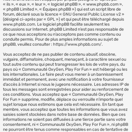
« ils », « eux », « leur », « logiciel phpBB », « www.phpbb.com »,
« phpBB Limited », « Équipes phpBB ») qui est un script libre de
forum, déclaré sous la licence «
GNU General Public License v2
»
(désigné ci-après par « GPL ») et qui peut être téléchargé depuis
www.phpbb.com
. Le logiciel phpBB facilite seulement les
discussions sur Internet. phpBB Limited n’est pas responsable de
ce que nous acceptons ou n’acceptons pas comme contenu ou
conduite permis. Pour de plus amples informations au sujet de
phpBB, veuillez consulter :
https://www.phpbb.com/
.
Vous acceptez de ne pas publier de contenu abusif, obscène,
vulgaire, diffamatoire, choquant, menaçant, à caractère sexuel ou
tout autre contenu qui peut transgresser les lois de votre pays, du
pays où « Communauté OxyGen, Play For Fun » est hébergé ou les
lois internationales. Le faire peut vous mener à un bannissement
immédiat et permanent, avec une notification à votre fournisseur
d’accès à Internet si nous le jugeons nécessaire. Les adresses IP de
tous les messages sont enregistrées pour aider au renforcement de
ces conditions. Vous acceptez que « Communauté OxyGen, Play
For Fun » supprime, modifie, déplace ou verrouille n’importe quel
sujet lorsque nous estimons que cela est nécessaire. En tant que
membre, vous acceptez que toutes les informations que vous avez
saisies soient stockées dans notre base de données. Bien que ces
informations ne soient pas diffusées à une tierce partie sans votre
consentement, ni « Communauté OxyGen, Play For Fun », ni phpBB
ne pourront être tenus comme responsables en cas de tentative de