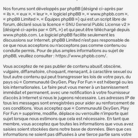
Nos forums sont développés par phpBB (désigné ci-après par
« ils », « eux », « leur », « logiciel phpBB », « www.phpbb.com »,
« phpBB Limited », « Équipes phpBB ») qui est un script libre de
forum, déclaré sous la licence «
GNU General Public License v2
»
(désigné ci-après par « GPL ») et qui peut être téléchargé depuis
www.phpbb.com
. Le logiciel phpBB facilite seulement les
discussions sur Internet. phpBB Limited n’est pas responsable de
ce que nous acceptons ou n’acceptons pas comme contenu ou
conduite permis. Pour de plus amples informations au sujet de
phpBB, veuillez consulter :
https://www.phpbb.com/
.
Vous acceptez de ne pas publier de contenu abusif, obscène,
vulgaire, diffamatoire, choquant, menaçant, à caractère sexuel ou
tout autre contenu qui peut transgresser les lois de votre pays, du
pays où « Communauté OxyGen, Play For Fun » est hébergé ou les
lois internationales. Le faire peut vous mener à un bannissement
immédiat et permanent, avec une notification à votre fournisseur
d’accès à Internet si nous le jugeons nécessaire. Les adresses IP de
tous les messages sont enregistrées pour aider au renforcement de
ces conditions. Vous acceptez que « Communauté OxyGen, Play
For Fun » supprime, modifie, déplace ou verrouille n’importe quel
sujet lorsque nous estimons que cela est nécessaire. En tant que
membre, vous acceptez que toutes les informations que vous avez
saisies soient stockées dans notre base de données. Bien que ces
informations ne soient pas diffusées à une tierce partie sans votre