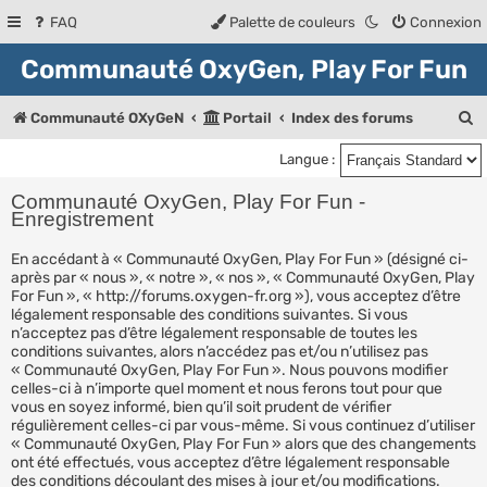
FAQ
Palette de couleurs
Connexion
Communauté OxyGen, Play For Fun
R
Communauté OXyGeN
Portail
Index des forums
e
Langue :
c
Communauté OxyGen, Play For Fun -
h
Enregistrement
e
En accédant à « Communauté OxyGen, Play For Fun » (désigné ci-
r
après par « nous », « notre », « nos », « Communauté OxyGen, Play
For Fun », « http://forums.oxygen-fr.org »), vous acceptez d’être
c
légalement responsable des conditions suivantes. Si vous
n’acceptez pas d’être légalement responsable de toutes les
h
conditions suivantes, alors n’accédez pas et/ou n’utilisez pas
« Communauté OxyGen, Play For Fun ». Nous pouvons modifier
e
celles-ci à n’importe quel moment et nous ferons tout pour que
r
vous en soyez informé, bien qu’il soit prudent de vérifier
régulièrement celles-ci par vous-même. Si vous continuez d’utiliser
« Communauté OxyGen, Play For Fun » alors que des changements
ont été effectués, vous acceptez d’être légalement responsable
des conditions découlant des mises à jour et/ou modifications.