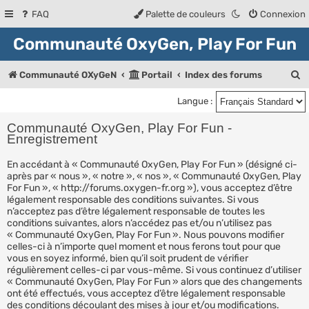
FAQ
Palette de couleurs
Connexion
Communauté OxyGen, Play For Fun
R
Communauté OXyGeN
Portail
Index des forums
e
Langue :
c
Communauté OxyGen, Play For Fun -
h
Enregistrement
e
En accédant à « Communauté OxyGen, Play For Fun » (désigné ci-
r
après par « nous », « notre », « nos », « Communauté OxyGen, Play
For Fun », « http://forums.oxygen-fr.org »), vous acceptez d’être
c
légalement responsable des conditions suivantes. Si vous
n’acceptez pas d’être légalement responsable de toutes les
h
conditions suivantes, alors n’accédez pas et/ou n’utilisez pas
« Communauté OxyGen, Play For Fun ». Nous pouvons modifier
e
celles-ci à n’importe quel moment et nous ferons tout pour que
r
vous en soyez informé, bien qu’il soit prudent de vérifier
régulièrement celles-ci par vous-même. Si vous continuez d’utiliser
« Communauté OxyGen, Play For Fun » alors que des changements
ont été effectués, vous acceptez d’être légalement responsable
des conditions découlant des mises à jour et/ou modifications.