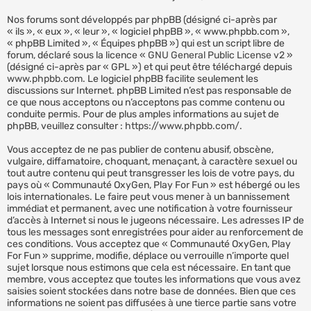
Nos forums sont développés par phpBB (désigné ci-après par
« ils », « eux », « leur », « logiciel phpBB », « www.phpbb.com »,
« phpBB Limited », « Équipes phpBB ») qui est un script libre de
forum, déclaré sous la licence «
GNU General Public License v2
»
(désigné ci-après par « GPL ») et qui peut être téléchargé depuis
www.phpbb.com
. Le logiciel phpBB facilite seulement les
discussions sur Internet. phpBB Limited n’est pas responsable de
ce que nous acceptons ou n’acceptons pas comme contenu ou
conduite permis. Pour de plus amples informations au sujet de
phpBB, veuillez consulter :
https://www.phpbb.com/
.
Vous acceptez de ne pas publier de contenu abusif, obscène,
vulgaire, diffamatoire, choquant, menaçant, à caractère sexuel ou
tout autre contenu qui peut transgresser les lois de votre pays, du
pays où « Communauté OxyGen, Play For Fun » est hébergé ou les
lois internationales. Le faire peut vous mener à un bannissement
immédiat et permanent, avec une notification à votre fournisseur
d’accès à Internet si nous le jugeons nécessaire. Les adresses IP de
tous les messages sont enregistrées pour aider au renforcement de
ces conditions. Vous acceptez que « Communauté OxyGen, Play
For Fun » supprime, modifie, déplace ou verrouille n’importe quel
sujet lorsque nous estimons que cela est nécessaire. En tant que
membre, vous acceptez que toutes les informations que vous avez
saisies soient stockées dans notre base de données. Bien que ces
informations ne soient pas diffusées à une tierce partie sans votre