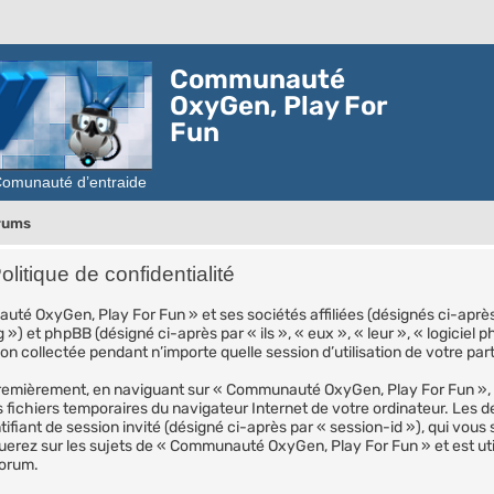
Communauté
OxyGen, Play For
Fun
orums
tique de confidentialité
té OxyGen, Play For Fun » et ses sociétés affiliées (désignés ci-aprè
 ») et phpBB (désigné ci-après par « ils », « eux », « leur », « logici
on collectée pendant n’importe quelle session d’utilisation de votre par
remièrement, en naviguant sur « Communauté OxyGen, Play For Fun », l
es fichiers temporaires du navigateur Internet de votre ordinateur. Les 
entifiant de session invité (désigné ci-après par « session-id »), qui vo
erez sur les sujets de « Communauté OxyGen, Play For Fun » et est utili
forum.