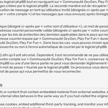
u logiciel phpBB tout en naviguant sur « Communauté OxyGen, Play For
ges créées par le logiciel phpBB. La seconde manière est de récupérer
ublication de message en tant qu’utilisateur invité (désignée ci-après par
r « votre compte ») et les messages que vous envoyez après l’enregist
que (désigné ci-après par « votre nom d’utilisateur »), un mot de passe
adresse courriel personnelle valide (désignée ci-après par « votre courr
ar les lois de protection des données applicables dans le pays qui n
adresse courriel requise par « Communauté OxyGen, Play For Fun » durant
auté OxyGen, Play For Fun ». Dans tous les cas, vous pouvez choisir qu
ouscrire ou non à l’envoi automatique de courriel par le logiciel phpBB.
afin qu’il soit sécurisé. Cependant, il est recommandé de ne pas utilis
 à votre compte sur « Communauté OxyGen, Play For Fun », conservez-
phpBB ou une d’une tierce partie ne peut vous demander légitimement v
mon mot de passe » fournie par le logiciel phpBB. Ce processus vous dema
 mot de passe qui vous permettra de vous reconnecter.
ES
or content that contain embedded material from external websites, inc
ternal sites behaves in the same way as if you had visited the originat
se cookies, embed additional third-party tracking, and monitor your i