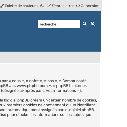
Palette de couleurs
S’enregistrer
Connexion
Rechercher
Recherche avan
s par « nous », « notre », « nos », « Communauté
el phpBB », « www.phpbb.com », « phpBB Limited »,
t (désignée ci-après par « vos informations »).
e logiciel phpBB créera un certain nombre de cookies,
deux premiers cookies ne contiennent qu’un identifiant
us sont automatiquement assignés par le logiciel phpBB.
sé pour stocker les informations sur les sujets que