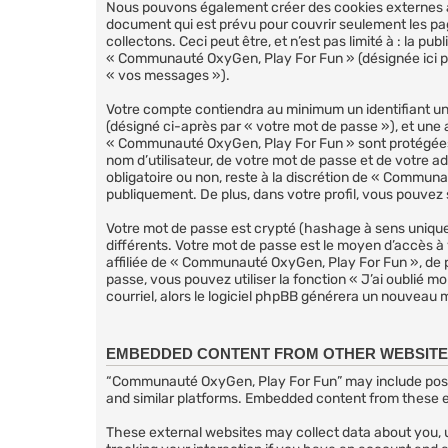
Nous pouvons également créer des cookies externes a
document qui est prévu pour couvrir seulement les pa
collectons. Ceci peut être, et n’est pas limité à : la p
« Communauté OxyGen, Play For Fun » (désignée ici pa
« vos messages »).
Votre compte contiendra au minimum un identifiant uni
(désigné ci-après par « votre mot de passe »), et une 
« Communauté OxyGen, Play For Fun » sont protégées p
nom d’utilisateur, de votre mot de passe et de votre 
obligatoire ou non, reste à la discrétion de « Commun
publiquement. De plus, dans votre profil, vous pouvez s
Votre mot de passe est crypté (hashage à sens unique) 
différents. Votre mot de passe est le moyen d’accès
affiliée de « Communauté OxyGen, Play For Fun », de 
passe, vous pouvez utiliser la fonction « J’ai oublié 
courriel, alors le logiciel phpBB générera un nouveau
EMBEDDED CONTENT FROM OTHER WEBSIT
“Communauté OxyGen, Play For Fun” may include posts 
and similar platforms. Embedded content from these ex
These external websites may collect data about you, u