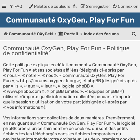
FAQ
Palette de couleurs
S’enregistrer
Connexion
Communauté OxyGen, Play For Fun
R
Communauté OXyGeN
Portail
Index des forums
e
Communauté OxyGen, Play For Fun - Politique
c
de confidentialité
h
Cette politique explique en détail comment « Communauté OxyGen,
Play For Fun » et ses sociétés affiliées (désignés ci-après par
e
« nous », « notre », « nos », « Communauté OxyGen, Play For
r
Fun », « http://forums.oxygen-fr.org ») et phpBB (désigné ci-après
par « ils », « eux », « leur », « logiciel phpBB »,
c
« www.phpbb.com », « phpBB Limited », « Équipes phpBB »)
utilisent n’importe quelle information collectée pendant n’importe
h
quelle session d’utilisation de votre part (désignée ci-après par
e
« vos informations »).
r
Vos informations sont collectées de deux manières. Premièrement,
en naviguant sur « Communauté OxyGen, Play For Fun », le logiciel
phpBB créera un certain nombre de cookies, qui sont des petits
fichiers textes téléchargés dans les fichiers temporaires du
navigateur Internet de votre ordinateur. Les deux premiers cookies