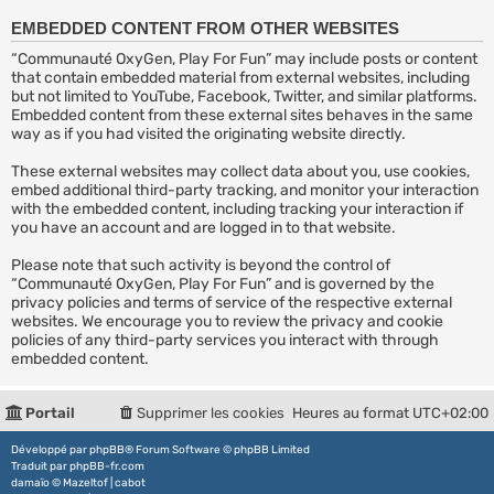
EMBEDDED CONTENT FROM OTHER WEBSITES
“Communauté OxyGen, Play For Fun” may include posts or content
that contain embedded material from external websites, including
but not limited to YouTube, Facebook, Twitter, and similar platforms.
Embedded content from these external sites behaves in the same
way as if you had visited the originating website directly.
These external websites may collect data about you, use cookies,
embed additional third-party tracking, and monitor your interaction
with the embedded content, including tracking your interaction if
you have an account and are logged in to that website.
Please note that such activity is beyond the control of
“Communauté OxyGen, Play For Fun” and is governed by the
privacy policies and terms of service of the respective external
websites. We encourage you to review the privacy and cookie
policies of any third-party services you interact with through
embedded content.
Portail
Supprimer les cookies
Heures au format
UTC+02:00
Développé par
phpBB
® Forum Software © phpBB Limited
Traduit par
phpBB-fr.com
damaïo ©
Mazeltof
|
cabot