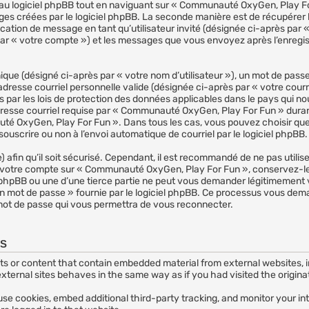
u logiciel phpBB tout en naviguant sur « Communauté OxyGen, Play For
ges créées par le logiciel phpBB. La seconde manière est de récupérer
ublication de message en tant qu’utilisateur invité (désignée ci-après par
r « votre compte ») et les messages que vous envoyez après l’enregist
que (désigné ci-après par « votre nom d’utilisateur »), un mot de passe
adresse courriel personnelle valide (désignée ci-après par « votre courr
ar les lois de protection des données applicables dans le pays qui n
adresse courriel requise par « Communauté OxyGen, Play For Fun » durant
auté OxyGen, Play For Fun ». Dans tous les cas, vous pouvez choisir qu
ouscrire ou non à l’envoi automatique de courriel par le logiciel phpBB.
afin qu’il soit sécurisé. Cependant, il est recommandé de ne pas utilis
 à votre compte sur « Communauté OxyGen, Play For Fun », conservez-
phpBB ou une d’une tierce partie ne peut vous demander légitimement v
mon mot de passe » fournie par le logiciel phpBB. Ce processus vous dema
 mot de passe qui vous permettra de vous reconnecter.
ES
or content that contain embedded material from external websites, inc
ternal sites behaves in the same way as if you had visited the originat
se cookies, embed additional third-party tracking, and monitor your i