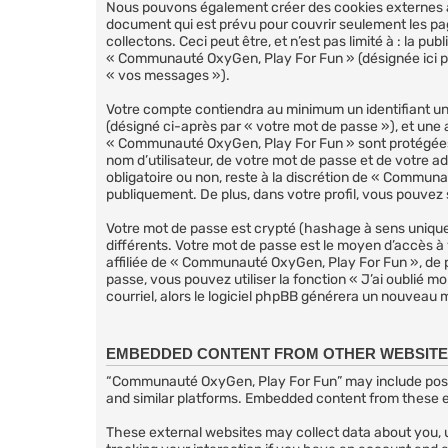
Nous pouvons également créer des cookies externes a
document qui est prévu pour couvrir seulement les pa
collectons. Ceci peut être, et n’est pas limité à : la p
« Communauté OxyGen, Play For Fun » (désignée ici pa
« vos messages »).
Votre compte contiendra au minimum un identifiant uni
(désigné ci-après par « votre mot de passe »), et une 
« Communauté OxyGen, Play For Fun » sont protégées p
nom d’utilisateur, de votre mot de passe et de votre 
obligatoire ou non, reste à la discrétion de « Commun
publiquement. De plus, dans votre profil, vous pouvez s
Votre mot de passe est crypté (hashage à sens unique) 
différents. Votre mot de passe est le moyen d’accès
affiliée de « Communauté OxyGen, Play For Fun », de 
passe, vous pouvez utiliser la fonction « J’ai oublié 
courriel, alors le logiciel phpBB générera un nouveau
EMBEDDED CONTENT FROM OTHER WEBSIT
“Communauté OxyGen, Play For Fun” may include posts 
and similar platforms. Embedded content from these ex
These external websites may collect data about you, u