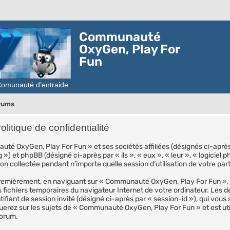
Communauté
OxyGen, Play For
Fun
orums
tique de confidentialité
té OxyGen, Play For Fun » et ses sociétés affiliées (désignés ci-aprè
 ») et phpBB (désigné ci-après par « ils », « eux », « leur », « logici
on collectée pendant n’importe quelle session d’utilisation de votre par
remièrement, en naviguant sur « Communauté OxyGen, Play For Fun », l
es fichiers temporaires du navigateur Internet de votre ordinateur. Les 
entifiant de session invité (désigné ci-après par « session-id »), qui vo
erez sur les sujets de « Communauté OxyGen, Play For Fun » et est utili
forum.