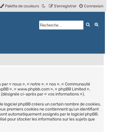
Palette de couleurs
S’enregistrer
Connexion
Rechercher
Recherche avan
s par « nous », « notre », « nos », « Communauté
el phpBB », « www.phpbb.com », « phpBB Limited »,
t (désignée ci-après par « vos informations »).
e logiciel phpBB créera un certain nombre de cookies,
deux premiers cookies ne contiennent qu’un identifiant
us sont automatiquement assignés par le logiciel phpBB.
sé pour stocker les informations sur les sujets que