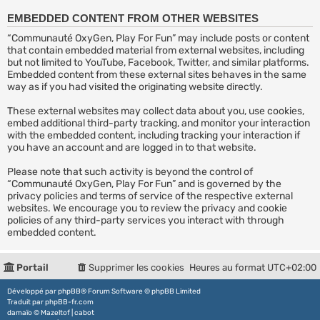
EMBEDDED CONTENT FROM OTHER WEBSITES
“Communauté OxyGen, Play For Fun” may include posts or content
that contain embedded material from external websites, including
but not limited to YouTube, Facebook, Twitter, and similar platforms.
Embedded content from these external sites behaves in the same
way as if you had visited the originating website directly.
These external websites may collect data about you, use cookies,
embed additional third-party tracking, and monitor your interaction
with the embedded content, including tracking your interaction if
you have an account and are logged in to that website.
Please note that such activity is beyond the control of
“Communauté OxyGen, Play For Fun” and is governed by the
privacy policies and terms of service of the respective external
websites. We encourage you to review the privacy and cookie
policies of any third-party services you interact with through
embedded content.
Portail
Supprimer les cookies
Heures au format
UTC+02:00
Développé par
phpBB
® Forum Software © phpBB Limited
Traduit par
phpBB-fr.com
damaïo ©
Mazeltof
|
cabot