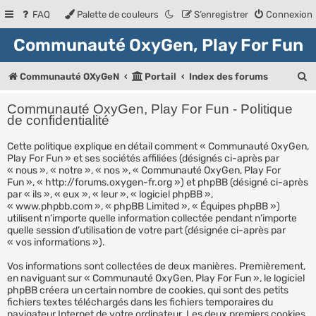
FAQ
Palette de couleurs
S’enregistrer
Connexion
Communauté OxyGen, Play For Fun
R
Communauté OXyGeN
Portail
Index des forums
e
Communauté OxyGen, Play For Fun - Politique
c
de confidentialité
h
Cette politique explique en détail comment « Communauté OxyGen,
Play For Fun » et ses sociétés affiliées (désignés ci-après par
e
« nous », « notre », « nos », « Communauté OxyGen, Play For
r
Fun », « http://forums.oxygen-fr.org ») et phpBB (désigné ci-après
par « ils », « eux », « leur », « logiciel phpBB »,
c
« www.phpbb.com », « phpBB Limited », « Équipes phpBB »)
utilisent n’importe quelle information collectée pendant n’importe
h
quelle session d’utilisation de votre part (désignée ci-après par
e
« vos informations »).
r
Vos informations sont collectées de deux manières. Premièrement,
en naviguant sur « Communauté OxyGen, Play For Fun », le logiciel
phpBB créera un certain nombre de cookies, qui sont des petits
fichiers textes téléchargés dans les fichiers temporaires du
navigateur Internet de votre ordinateur. Les deux premiers cookies