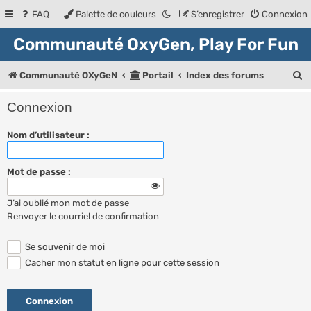
FAQ
Palette de couleurs
S’enregistrer
Connexion
Communauté OxyGen, Play For Fun
R
Communauté OXyGeN
Portail
Index des forums
e
Connexion
c
Nom d’utilisateur :
h
e
Mot de passe :
r
c
J’ai oublié mon mot de passe
h
Renvoyer le courriel de confirmation
e
Se souvenir de moi
r
Cacher mon statut en ligne pour cette session