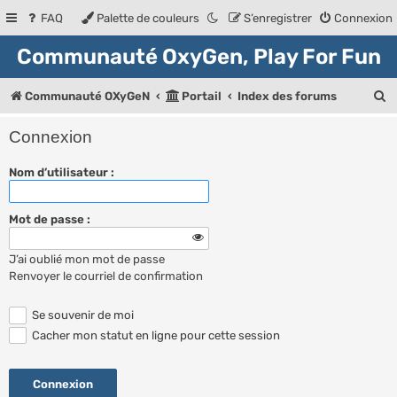
FAQ
Palette de couleurs
S’enregistrer
Connexion
Communauté OxyGen, Play For Fun
R
Communauté OXyGeN
Portail
Index des forums
e
Connexion
c
Nom d’utilisateur :
h
e
Mot de passe :
r
c
J’ai oublié mon mot de passe
h
Renvoyer le courriel de confirmation
e
Se souvenir de moi
r
Cacher mon statut en ligne pour cette session