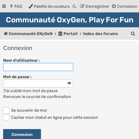
FAQ
Palette de couleurs
S’enregistrer
Connexion
Communauté OxyGen, Play For Fun
R
Communauté OXyGeN
Portail
Index des forums
e
Connexion
c
Nom d’utilisateur :
h
e
Mot de passe :
r
c
J’ai oublié mon mot de passe
h
Renvoyer le courriel de confirmation
e
Se souvenir de moi
r
Cacher mon statut en ligne pour cette session