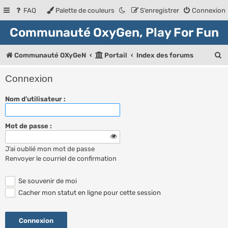
FAQ
Palette de couleurs
S’enregistrer
Connexion
Communauté OxyGen, Play For Fun
R
Communauté OXyGeN
Portail
Index des forums
e
Connexion
c
Nom d’utilisateur :
h
e
Mot de passe :
r
c
J’ai oublié mon mot de passe
h
Renvoyer le courriel de confirmation
e
Se souvenir de moi
r
Cacher mon statut en ligne pour cette session