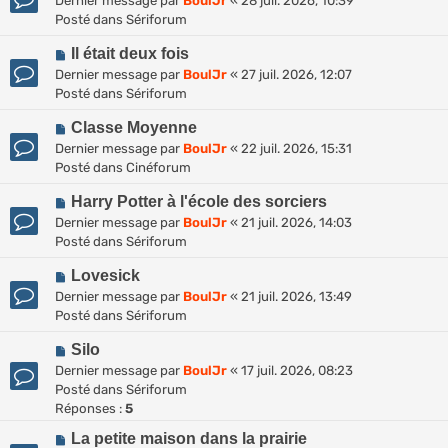
Dernier message par
BoulJr
«
28 juil. 2026, 10:39
u
u
Posté dans
Sériforum
v
m
N
e
Il était deux fois
e
o
a
s
Dernier message par
BoulJr
«
27 juil. 2026, 12:07
u
u
s
Posté dans
Sériforum
v
m
a
N
e
Classe Moyenne
e
g
o
a
s
Dernier message par
BoulJr
«
22 juil. 2026, 15:31
e
u
u
s
Posté dans
Cinéforum
v
m
a
N
e
Harry Potter à l'école des sorciers
e
g
o
a
s
Dernier message par
BoulJr
«
21 juil. 2026, 14:03
e
u
u
s
Posté dans
Sériforum
v
m
a
N
e
Lovesick
e
g
o
a
s
Dernier message par
BoulJr
«
21 juil. 2026, 13:49
e
u
u
s
Posté dans
Sériforum
v
m
a
N
e
Silo
e
g
o
a
s
Dernier message par
BoulJr
«
17 juil. 2026, 08:23
e
u
u
s
Posté dans
Sériforum
v
m
a
Réponses :
5
e
e
g
N
La petite maison dans la prairie
a
s
e