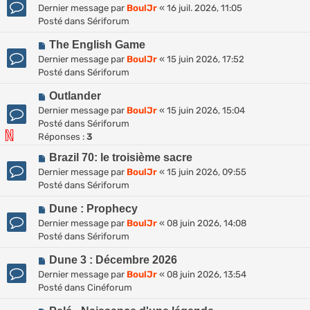
o
Dernier message par
BoulJr
«
16 juil. 2026, 11:05
u
s
u
Posté dans
Sériforum
m
a
v
e
g
N
e
The English Game
s
e
o
a
Dernier message par
BoulJr
«
15 juin 2026, 17:52
s
u
u
Posté dans
Sériforum
a
v
m
g
N
e
Outlander
e
e
o
a
s
Dernier message par
BoulJr
«
15 juin 2026, 15:04
u
u
s
Posté dans
Sériforum
v
m
a
Réponses :
3
e
e
g
N
Brazil 70: le troisième sacre
a
s
e
o
Dernier message par
BoulJr
«
15 juin 2026, 09:55
u
s
u
Posté dans
Sériforum
m
a
v
e
g
N
e
Dune : Prophecy
s
e
o
a
Dernier message par
BoulJr
«
08 juin 2026, 14:08
s
u
u
Posté dans
Sériforum
a
v
m
g
N
e
Dune 3 : Décembre 2026
e
e
o
a
s
Dernier message par
BoulJr
«
08 juin 2026, 13:54
u
u
s
Posté dans
Cinéforum
v
m
a
N