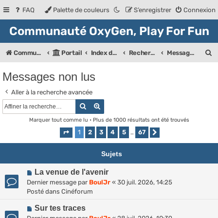
FAQ
Palette de couleurs
S’enregistrer
Connexion
Communauté OxyGen, Play For Fun
R
Communauté OXyGeN
Portail
Index des forums
Rechercher
Messages non lus
e
Messages non lus
c
Aller à la recherche avancée
h
Rechercher
Recherche avancée
e
Marquer tout comme lu
• Plus de 1000 résultats ont été trouvés
r
1
2
3
4
5
67
Page
1
sur
67
…
Suivante
c
h
Sujets
e
N
La venue de l'avenir
r
o
Dernier message par
BoulJr
«
30 juil. 2026, 14:25
u
Posté dans
Cinéforum
v
N
e
Sur tes traces
o
a