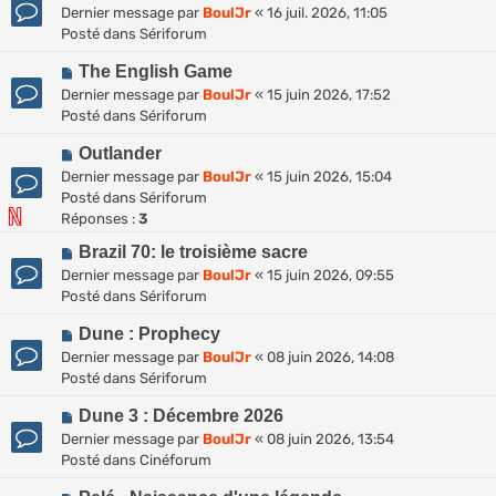
o
Dernier message par
BoulJr
«
16 juil. 2026, 11:05
u
s
u
Posté dans
Sériforum
m
a
v
e
g
N
e
The English Game
s
e
o
a
Dernier message par
BoulJr
«
15 juin 2026, 17:52
s
u
u
Posté dans
Sériforum
a
v
m
g
N
e
Outlander
e
e
o
a
s
Dernier message par
BoulJr
«
15 juin 2026, 15:04
u
u
s
Posté dans
Sériforum
v
m
a
Réponses :
3
e
e
g
N
Brazil 70: le troisième sacre
a
s
e
o
Dernier message par
BoulJr
«
15 juin 2026, 09:55
u
s
u
Posté dans
Sériforum
m
a
v
e
g
N
e
Dune : Prophecy
s
e
o
a
Dernier message par
BoulJr
«
08 juin 2026, 14:08
s
u
u
Posté dans
Sériforum
a
v
m
g
N
e
Dune 3 : Décembre 2026
e
e
o
a
s
Dernier message par
BoulJr
«
08 juin 2026, 13:54
u
u
s
Posté dans
Cinéforum
v
m
a
N