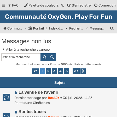
FAQ
Palette de couleurs
S’enregistrer
Connexion
Communauté OxyGen, Play For Fun
R
Communauté OXyGeN
Portail
Index des forums
Rechercher
Messages non lus
e
Messages non lus
c
Aller à la recherche avancée
h
Rechercher
Recherche avancée
e
Marquer tout comme lu
• Plus de 1000 résultats ont été trouvés
r
1
2
3
4
5
67
Page
1
sur
67
…
Suivante
c
h
Sujets
e
N
La venue de l'avenir
r
o
Dernier message par
BoulJr
«
30 juil. 2026, 14:25
u
Posté dans
Cinéforum
v
N
e
Sur tes traces
o
a