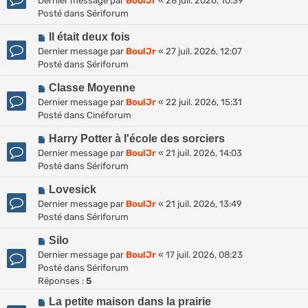
Dernier message par
BoulJr
«
28 juil. 2026, 10:39
u
u
Posté dans
Sériforum
v
m
N
e
Il était deux fois
e
o
a
s
Dernier message par
BoulJr
«
27 juil. 2026, 12:07
u
u
s
Posté dans
Sériforum
v
m
a
N
e
Classe Moyenne
e
g
o
a
s
Dernier message par
BoulJr
«
22 juil. 2026, 15:31
e
u
u
s
Posté dans
Cinéforum
v
m
a
N
e
Harry Potter à l'école des sorciers
e
g
o
a
s
Dernier message par
BoulJr
«
21 juil. 2026, 14:03
e
u
u
s
Posté dans
Sériforum
v
m
a
N
e
Lovesick
e
g
o
a
s
Dernier message par
BoulJr
«
21 juil. 2026, 13:49
e
u
u
s
Posté dans
Sériforum
v
m
a
N
e
Silo
e
g
o
a
s
Dernier message par
BoulJr
«
17 juil. 2026, 08:23
e
u
u
s
Posté dans
Sériforum
v
m
a
Réponses :
5
e
e
g
N
La petite maison dans la prairie
a
s
e