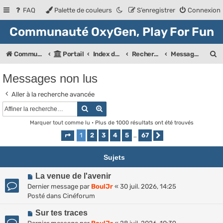
FAQ
Palette de couleurs
S’enregistrer
Connexion
Communauté OxyGen, Play For Fun
R
Communauté OXyGeN
Portail
Index des forums
Rechercher
Messages non lus
e
Messages non lus
c
Aller à la recherche avancée
h
Rechercher
Recherche avancée
e
Marquer tout comme lu
• Plus de 1000 résultats ont été trouvés
r
1
2
3
4
5
67
Page
1
sur
67
…
Suivante
c
h
Sujets
e
N
La venue de l'avenir
r
o
Dernier message par
BoulJr
«
30 juil. 2026, 14:25
u
Posté dans
Cinéforum
v
N
e
Sur tes traces
o
a