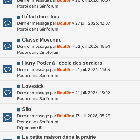
Dernier message par
BoulJr
«
28 juil. 2026, 10:39
u
u
Posté dans
Sériforum
v
m
N
e
Il était deux fois
e
o
a
s
Dernier message par
BoulJr
«
27 juil. 2026, 12:07
u
u
s
Posté dans
Sériforum
v
m
a
N
e
Classe Moyenne
e
g
o
a
s
Dernier message par
BoulJr
«
22 juil. 2026, 15:31
e
u
u
s
Posté dans
Cinéforum
v
m
a
N
e
Harry Potter à l'école des sorciers
e
g
o
a
s
Dernier message par
BoulJr
«
21 juil. 2026, 14:03
e
u
u
s
Posté dans
Sériforum
v
m
a
N
e
Lovesick
e
g
o
a
s
Dernier message par
BoulJr
«
21 juil. 2026, 13:49
e
u
u
s
Posté dans
Sériforum
v
m
a
N
e
Silo
e
g
o
a
s
Dernier message par
BoulJr
«
17 juil. 2026, 08:23
e
u
u
s
Posté dans
Sériforum
v
m
a
Réponses :
5
e
e
g
N
La petite maison dans la prairie
a
s
e