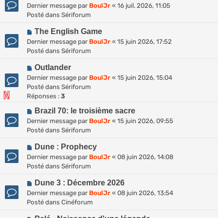
o
Dernier message par
BoulJr
«
16 juil. 2026, 11:05
u
s
u
Posté dans
Sériforum
m
a
v
e
g
N
e
The English Game
s
e
o
a
Dernier message par
BoulJr
«
15 juin 2026, 17:52
s
u
u
Posté dans
Sériforum
a
v
m
g
N
e
Outlander
e
e
o
a
s
Dernier message par
BoulJr
«
15 juin 2026, 15:04
u
u
s
Posté dans
Sériforum
v
m
a
Réponses :
3
e
e
g
N
Brazil 70: le troisième sacre
a
s
e
o
Dernier message par
BoulJr
«
15 juin 2026, 09:55
u
s
u
Posté dans
Sériforum
m
a
v
e
g
N
e
Dune : Prophecy
s
e
o
a
Dernier message par
BoulJr
«
08 juin 2026, 14:08
s
u
u
Posté dans
Sériforum
a
v
m
g
N
e
Dune 3 : Décembre 2026
e
e
o
a
s
Dernier message par
BoulJr
«
08 juin 2026, 13:54
u
u
s
Posté dans
Cinéforum
v
m
a
N