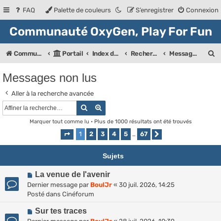
FAQ
Palette de couleurs
S’enregistrer
Connexion
Communauté OxyGen, Play For Fun
R
Communauté OXyGeN
Portail
Index des forums
Rechercher
Messages non lus
e
Messages non lus
c
Aller à la recherche avancée
h
Rechercher
Recherche avancée
e
Marquer tout comme lu
• Plus de 1000 résultats ont été trouvés
r
1
2
3
4
5
67
Page
1
sur
67
…
Suivante
c
h
Sujets
e
N
La venue de l'avenir
r
o
Dernier message par
BoulJr
«
30 juil. 2026, 14:25
u
Posté dans
Cinéforum
v
N
e
Sur tes traces
o
a