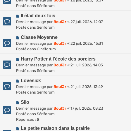
Dernier message par
BoulJr
«
28 juil. 2026, 10:39
u
u
Posté dans
Sériforum
v
m
N
e
Il était deux fois
e
o
a
s
Dernier message par
BoulJr
«
27 juil. 2026, 12:07
u
u
s
Posté dans
Sériforum
v
m
a
N
e
Classe Moyenne
e
g
o
a
s
Dernier message par
BoulJr
«
22 juil. 2026, 15:31
e
u
u
s
Posté dans
Cinéforum
v
m
a
N
e
Harry Potter à l'école des sorciers
e
g
o
a
s
Dernier message par
BoulJr
«
21 juil. 2026, 14:03
e
u
u
s
Posté dans
Sériforum
v
m
a
N
e
Lovesick
e
g
o
a
s
Dernier message par
BoulJr
«
21 juil. 2026, 13:49
e
u
u
s
Posté dans
Sériforum
v
m
a
N
e
Silo
e
g
o
a
s
Dernier message par
BoulJr
«
17 juil. 2026, 08:23
e
u
u
s
Posté dans
Sériforum
v
m
a
Réponses :
5
e
e
g
N
La petite maison dans la prairie
a
s
e