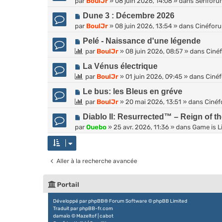
par
g
BoulJr
»
08 juin 2026, 14:08
» dans
Sérifor
e
m
s
u
e
a
e
N
Dune 3 : Décembre 2026
a
v
u
s
o
par
g
BoulJr
»
08 juin 2026, 13:54
» dans
Cinéfor
e
m
s
u
e
a
e
N
Pelé - Naissance d'une légende
a
v
u
s
o
g
par
BoulJr
»
08 juin 2026, 08:57
» dans
Ciné
e
m
s
u
e
a
e
N
La Vénus électrique
a
v
u
s
o
g
par
BoulJr
»
01 juin 2026, 09:45
» dans
Ciné
e
m
s
u
e
a
e
N
Le bus: les Bleus en gréve
a
v
u
s
o
g
par
BoulJr
»
20 mai 2026, 13:51
» dans
Ciné
e
m
s
u
e
a
e
N
Diablo II: Resurrected™ – Reign of t
a
v
u
s
o
par
g
Ouebo
»
25 avr. 2026, 11:36
» dans
Game is Li
e
m
s
u
e
a
e
a
v
u
s
g
e
m
s
Aller à la recherche avancée
e
a
e
a
u
s
g
m
s
Portail
e
e
a
s
Développé par
phpBB
® Forum Software © phpBB Limited
g
Traduit par
phpBB-fr.com
s
e
damaïo ©
Mazeltof
|
cabot
a