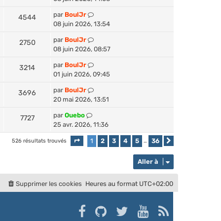
par
BoulJr
4544
08 juin 2026, 13:54
par
BoulJr
2750
08 juin 2026, 08:57
par
BoulJr
3214
01 juin 2026, 09:45
par
BoulJr
3696
20 mai 2026, 13:51
par
Ouebo
7727
25 avr. 2026, 11:36
1
2
3
4
5
36
526 résultats trouvés
Page
1
sur
36
…
Suivante
Aller à
Supprimer les cookies
Heures au format
UTC+02:00