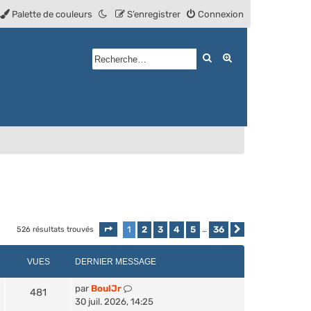
Palette de couleurs
S’enregistrer
Connexion
Rechercher
Recherche avan
1
2
3
4
5
36
526 résultats trouvés
Page
1
sur
36
…
Suivante
VUES
DERNIER MESSAGE
par
BoulJr
481
30 juil. 2026, 14:25