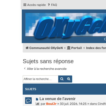
Accès rapide
FAQ
Communauté OXyGeN
Portail
Index des f
Sujets sans réponse
Aller à la recherche avancée
Rechercher
Recherche avancée
SUJETS
N
La venue de l'avenir
o
par
BoulJr
»
30 juil. 2026, 14:25
» dans
Ciné