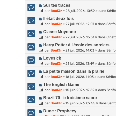
u
N
Sur tes traces
v
o
par
BoulJr
»
28 juil. 2026, 10:39
» dans
Sérif
e
u
a
N
Il était deux fois
v
u
o
par
BoulJr
»
27 juil. 2026, 12:07
» dans
Sérif
e
m
u
a
e
N
Classe Moyenne
v
u
s
o
par
BoulJr
»
22 juil. 2026, 15:31
» dans
Cinéf
e
m
s
u
a
e
N
Harry Potter à l'école des sorciers
a
v
u
s
o
g
par
BoulJr
»
21 juil. 2026, 14:03
» dans
Sérif
e
m
s
u
e
a
e
N
Lovesick
a
v
u
s
o
g
par
BoulJr
»
21 juil. 2026, 13:49
» dans
Sérif
e
m
s
u
e
a
e
N
La petite maison dans la prairie
a
v
u
s
o
g
par
BoulJr
»
16 juil. 2026, 11:05
» dans
Sérif
e
m
s
u
e
a
e
N
The English Game
a
v
u
s
o
g
par
BoulJr
»
15 juin 2026, 17:52
» dans
Sérif
e
m
s
u
e
a
e
N
Brazil 70: le troisième sacre
a
v
u
s
o
g
par
BoulJr
»
15 juin 2026, 09:55
» dans
Séri
e
m
s
u
e
a
e
N
Dune : Prophecy
a
v
u
s
o