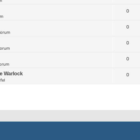
um
0
um
0
forum
0
forum
0
forum
he Warlock
0
fe!