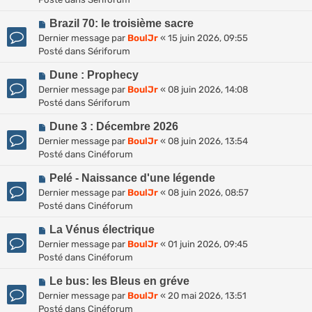
v
m
a
N
e
Brazil 70: le troisième sacre
e
g
o
a
s
Dernier message par
BoulJr
«
15 juin 2026, 09:55
e
u
u
s
Posté dans
Sériforum
v
m
a
N
e
Dune : Prophecy
e
g
o
a
s
Dernier message par
BoulJr
«
08 juin 2026, 14:08
e
u
u
s
Posté dans
Sériforum
v
m
a
N
e
Dune 3 : Décembre 2026
e
g
o
a
s
Dernier message par
BoulJr
«
08 juin 2026, 13:54
e
u
u
s
Posté dans
Cinéforum
v
m
a
N
e
Pelé - Naissance d'une légende
e
g
o
a
s
Dernier message par
BoulJr
«
08 juin 2026, 08:57
e
u
u
s
Posté dans
Cinéforum
v
m
a
N
e
La Vénus électrique
e
g
o
a
s
Dernier message par
BoulJr
«
01 juin 2026, 09:45
e
u
u
s
Posté dans
Cinéforum
v
m
a
N
e
Le bus: les Bleus en gréve
e
g
o
a
s
Dernier message par
BoulJr
«
20 mai 2026, 13:51
e
u
u
s
Posté dans
Cinéforum