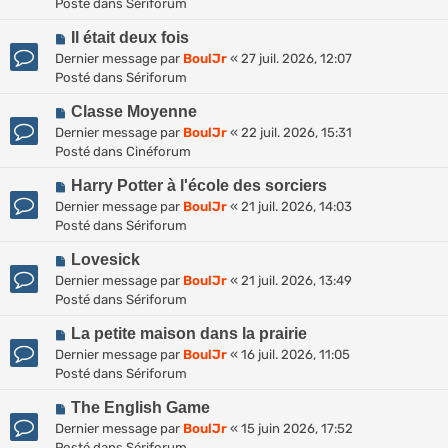
u
Posté dans
Sériforum
v
m
N
e
Il était deux fois
e
o
a
s
Dernier message par
BoulJr
«
27 juil. 2026, 12:07
u
u
s
Posté dans
Sériforum
v
m
a
N
e
Classe Moyenne
e
g
o
a
s
Dernier message par
BoulJr
«
22 juil. 2026, 15:31
e
u
u
s
Posté dans
Cinéforum
v
m
a
N
e
Harry Potter à l'école des sorciers
e
g
o
a
s
Dernier message par
BoulJr
«
21 juil. 2026, 14:03
e
u
u
s
Posté dans
Sériforum
v
m
a
N
e
Lovesick
e
g
o
a
s
Dernier message par
BoulJr
«
21 juil. 2026, 13:49
e
u
u
s
Posté dans
Sériforum
v
m
a
N
e
La petite maison dans la prairie
e
g
o
a
s
Dernier message par
BoulJr
«
16 juil. 2026, 11:05
e
u
u
s
Posté dans
Sériforum
v
m
a
N
e
The English Game
e
g
o
a
s
Dernier message par
BoulJr
«
15 juin 2026, 17:52
e
u
u
s
Posté dans
Sériforum