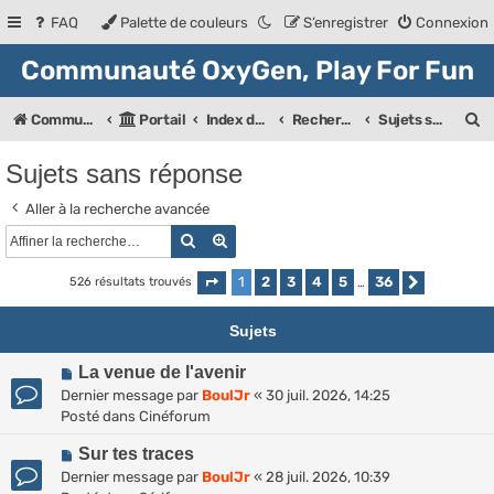
FAQ
Palette de couleurs
S’enregistrer
Connexion
Communauté OxyGen, Play For Fun
R
Communauté OXyGeN
Portail
Index des forums
Rechercher
Sujets sans réponse
e
Sujets sans réponse
c
Aller à la recherche avancée
h
Rechercher
Recherche avancée
e
r
1
2
3
4
5
36
526 résultats trouvés
Page
1
sur
36
…
Suivante
c
Sujets
h
N
La venue de l'avenir
e
o
Dernier message par
BoulJr
«
30 juil. 2026, 14:25
r
u
Posté dans
Cinéforum
v
N
e
Sur tes traces
o
a
Dernier message par
BoulJr
«
28 juil. 2026, 10:39
u