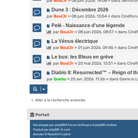
par
g
BoulJr
»
08 juin 2026, 14:08
» dans
Sérifor
e
m
s
u
e
a
e
N
Dune 3 : Décembre 2026
a
v
u
s
o
par
g
BoulJr
»
08 juin 2026, 13:54
» dans
Cinéfor
e
m
s
u
e
a
e
N
Pelé - Naissance d'une légende
a
v
u
s
o
g
par
BoulJr
»
08 juin 2026, 08:57
» dans
Ciné
e
m
s
u
e
a
e
N
La Vénus électrique
a
v
u
s
o
g
par
BoulJr
»
01 juin 2026, 09:45
» dans
Ciné
e
m
s
u
e
a
e
N
Le bus: les Bleus en gréve
a
v
u
s
o
g
par
BoulJr
»
20 mai 2026, 13:51
» dans
Ciné
e
m
s
u
e
a
e
N
Diablo II: Resurrected™ – Reign of t
a
v
u
s
o
par
g
Ouebo
»
25 avr. 2026, 11:36
» dans
Game is Li
e
m
s
u
e
a
e
a
v
u
s
g
e
m
s
Aller à la recherche avancée
e
a
e
a
u
s
g
m
s
Portail
e
e
a
s
Développé par
phpBB
® Forum Software © phpBB Limited
g
Traduit par
phpBB-fr.com
s
e
damaïo ©
Mazeltof
|
cabot
a