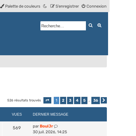
Palette de couleurs
S’enregistrer
Connexion
Rechercher
Recherche avan
1
2
3
4
5
36
526 résultats trouvés
Page
1
sur
36
…
Suivante
VUES
DERNIER MESSAGE
par
BoulJr
569
30 juil. 2026, 14:25