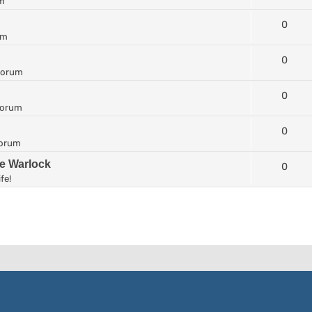
um
0
um
0
forum
0
forum
0
forum
he Warlock
0
fe!