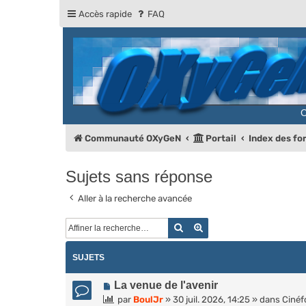
Accès rapide
FAQ
Communauté OXyGeN
Portail
Index des f
Sujets sans réponse
Aller à la recherche avancée
Rechercher
Recherche avancée
SUJETS
N
La venue de l'avenir
o
par
BoulJr
»
30 juil. 2026, 14:25
» dans
Ciné