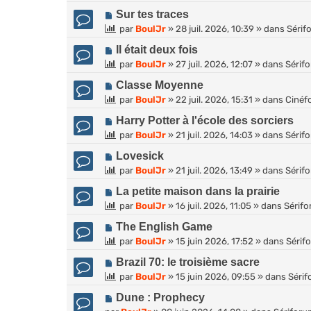
u
N
Sur tes traces
v
o
par
BoulJr
»
28 juil. 2026, 10:39
» dans
Sérif
e
u
a
N
Il était deux fois
v
u
o
par
BoulJr
»
27 juil. 2026, 12:07
» dans
Sérif
e
m
u
a
e
N
Classe Moyenne
v
u
s
o
par
BoulJr
»
22 juil. 2026, 15:31
» dans
Cinéf
e
m
s
u
a
e
N
Harry Potter à l'école des sorciers
a
v
u
s
o
g
par
BoulJr
»
21 juil. 2026, 14:03
» dans
Sérif
e
m
s
u
e
a
e
N
Lovesick
a
v
u
s
o
g
par
BoulJr
»
21 juil. 2026, 13:49
» dans
Sérif
e
m
s
u
e
a
e
N
La petite maison dans la prairie
a
v
u
s
o
g
par
BoulJr
»
16 juil. 2026, 11:05
» dans
Sérif
e
m
s
u
e
a
e
N
The English Game
a
v
u
s
o
g
par
BoulJr
»
15 juin 2026, 17:52
» dans
Sérif
e
m
s
u
e
a
e
N
Brazil 70: le troisième sacre
a
v
u
s
o
g
par
BoulJr
»
15 juin 2026, 09:55
» dans
Séri
e
m
s
u
e
a
e
N
Dune : Prophecy
a
v
u
s
o