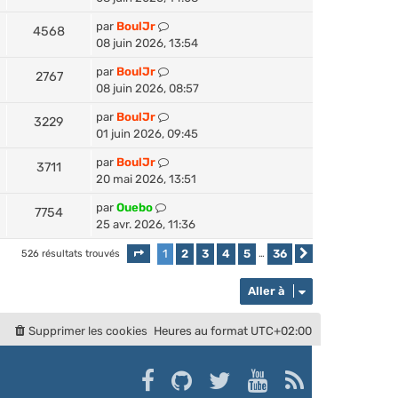
par
BoulJr
4568
08 juin 2026, 13:54
par
BoulJr
2767
08 juin 2026, 08:57
par
BoulJr
3229
01 juin 2026, 09:45
par
BoulJr
3711
20 mai 2026, 13:51
par
Ouebo
7754
25 avr. 2026, 11:36
1
2
3
4
5
36
526 résultats trouvés
Page
1
sur
36
…
Suivante
Aller à
Supprimer les cookies
Heures au format
UTC+02:00