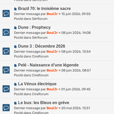
v
m
a
N
e
Brazil 70: le troisième sacre
e
g
o
a
s
Dernier message par
BoulJr
«
15 juin 2026, 09:55
e
u
u
s
Posté dans
Sériforum
v
m
a
N
e
Dune : Prophecy
e
g
o
a
s
Dernier message par
BoulJr
«
08 juin 2026, 14:08
e
u
u
s
Posté dans
Sériforum
v
m
a
N
e
Dune 3 : Décembre 2026
e
g
o
a
s
Dernier message par
BoulJr
«
08 juin 2026, 13:54
e
u
u
s
Posté dans
Cinéforum
v
m
a
N
e
Pelé - Naissance d'une légende
e
g
o
a
s
Dernier message par
BoulJr
«
08 juin 2026, 08:57
e
u
u
s
Posté dans
Cinéforum
v
m
a
N
e
La Vénus électrique
e
g
o
a
s
Dernier message par
BoulJr
«
01 juin 2026, 09:45
e
u
u
s
Posté dans
Cinéforum
v
m
a
N
e
Le bus: les Bleus en gréve
e
g
o
a
s
Dernier message par
BoulJr
«
20 mai 2026, 13:51
e
u
u
s
Posté dans
Cinéforum