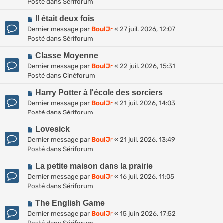
u
Posté dans
Sériforum
v
m
N
e
Il était deux fois
e
o
a
s
Dernier message par
BoulJr
«
27 juil. 2026, 12:07
u
u
s
Posté dans
Sériforum
v
m
a
N
e
Classe Moyenne
e
g
o
a
s
Dernier message par
BoulJr
«
22 juil. 2026, 15:31
e
u
u
s
Posté dans
Cinéforum
v
m
a
N
e
Harry Potter à l'école des sorciers
e
g
o
a
s
Dernier message par
BoulJr
«
21 juil. 2026, 14:03
e
u
u
s
Posté dans
Sériforum
v
m
a
N
e
Lovesick
e
g
o
a
s
Dernier message par
BoulJr
«
21 juil. 2026, 13:49
e
u
u
s
Posté dans
Sériforum
v
m
a
N
e
La petite maison dans la prairie
e
g
o
a
s
Dernier message par
BoulJr
«
16 juil. 2026, 11:05
e
u
u
s
Posté dans
Sériforum
v
m
a
N
e
The English Game
e
g
o
a
s
Dernier message par
BoulJr
«
15 juin 2026, 17:52
e
u
u
s
Posté dans
Sériforum