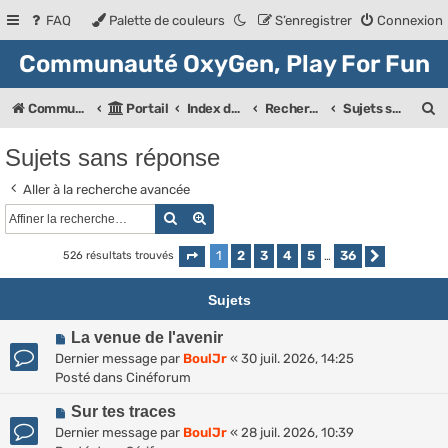
FAQ
Palette de couleurs
S’enregistrer
Connexion
Communauté OxyGen, Play For Fun
R
Communauté OXyGeN
Portail
Index des forums
Rechercher
Sujets sans réponse
e
Sujets sans réponse
c
Aller à la recherche avancée
h
Rechercher
Recherche avancée
e
r
1
2
3
4
5
36
526 résultats trouvés
Page
1
sur
36
…
Suivante
c
Sujets
h
N
La venue de l'avenir
e
o
Dernier message par
BoulJr
«
30 juil. 2026, 14:25
r
u
Posté dans
Cinéforum
v
N
e
Sur tes traces
o
a
Dernier message par
BoulJr
«
28 juil. 2026, 10:39
u