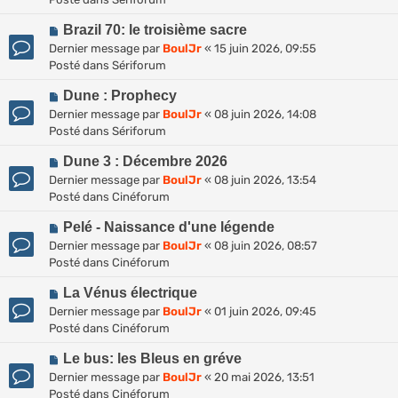
v
m
a
N
e
Brazil 70: le troisième sacre
e
g
o
a
s
Dernier message par
BoulJr
«
15 juin 2026, 09:55
e
u
u
s
Posté dans
Sériforum
v
m
a
N
e
Dune : Prophecy
e
g
o
a
s
Dernier message par
BoulJr
«
08 juin 2026, 14:08
e
u
u
s
Posté dans
Sériforum
v
m
a
N
e
Dune 3 : Décembre 2026
e
g
o
a
s
Dernier message par
BoulJr
«
08 juin 2026, 13:54
e
u
u
s
Posté dans
Cinéforum
v
m
a
N
e
Pelé - Naissance d'une légende
e
g
o
a
s
Dernier message par
BoulJr
«
08 juin 2026, 08:57
e
u
u
s
Posté dans
Cinéforum
v
m
a
N
e
La Vénus électrique
e
g
o
a
s
Dernier message par
BoulJr
«
01 juin 2026, 09:45
e
u
u
s
Posté dans
Cinéforum
v
m
a
N
e
Le bus: les Bleus en gréve
e
g
o
a
s
Dernier message par
BoulJr
«
20 mai 2026, 13:51
e
u
u
s
Posté dans
Cinéforum