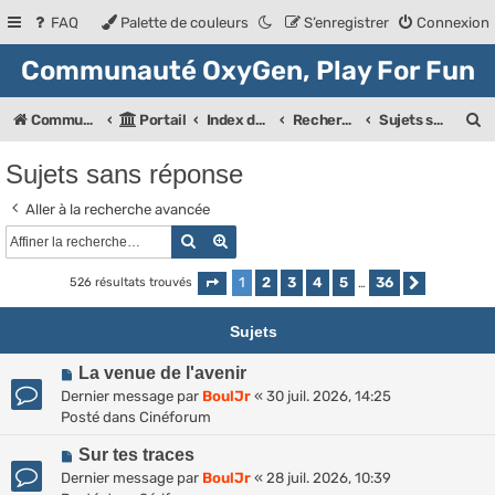
FAQ
Palette de couleurs
S’enregistrer
Connexion
Communauté OxyGen, Play For Fun
R
Communauté OXyGeN
Portail
Index des forums
Rechercher
Sujets sans réponse
e
Sujets sans réponse
c
Aller à la recherche avancée
h
Rechercher
Recherche avancée
e
r
1
2
3
4
5
36
526 résultats trouvés
Page
1
sur
36
…
Suivante
c
Sujets
h
N
La venue de l'avenir
e
o
Dernier message par
BoulJr
«
30 juil. 2026, 14:25
r
u
Posté dans
Cinéforum
v
N
e
Sur tes traces
o
a
Dernier message par
BoulJr
«
28 juil. 2026, 10:39
u