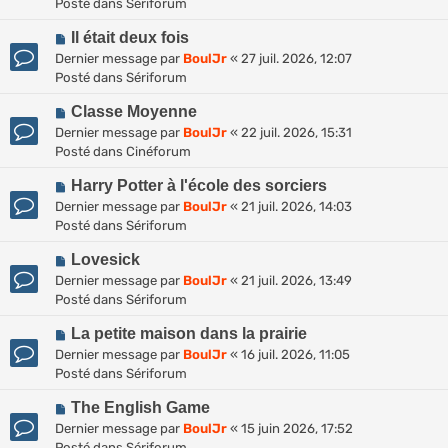
u
Posté dans
Sériforum
v
m
N
e
Il était deux fois
e
o
a
s
Dernier message par
BoulJr
«
27 juil. 2026, 12:07
u
u
s
Posté dans
Sériforum
v
m
a
N
e
Classe Moyenne
e
g
o
a
s
Dernier message par
BoulJr
«
22 juil. 2026, 15:31
e
u
u
s
Posté dans
Cinéforum
v
m
a
N
e
Harry Potter à l'école des sorciers
e
g
o
a
s
Dernier message par
BoulJr
«
21 juil. 2026, 14:03
e
u
u
s
Posté dans
Sériforum
v
m
a
N
e
Lovesick
e
g
o
a
s
Dernier message par
BoulJr
«
21 juil. 2026, 13:49
e
u
u
s
Posté dans
Sériforum
v
m
a
N
e
La petite maison dans la prairie
e
g
o
a
s
Dernier message par
BoulJr
«
16 juil. 2026, 11:05
e
u
u
s
Posté dans
Sériforum
v
m
a
N
e
The English Game
e
g
o
a
s
Dernier message par
BoulJr
«
15 juin 2026, 17:52
e
u
u
s
Posté dans
Sériforum