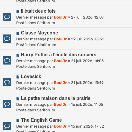
u
Posté dans
Sériforum
v
m
N
e
Il était deux fois
e
o
a
s
Dernier message par
BoulJr
«
27 juil. 2026, 12:07
u
u
s
Posté dans
Sériforum
v
m
a
N
e
Classe Moyenne
e
g
o
a
s
Dernier message par
BoulJr
«
22 juil. 2026, 15:31
e
u
u
s
Posté dans
Cinéforum
v
m
a
N
e
Harry Potter à l'école des sorciers
e
g
o
a
s
Dernier message par
BoulJr
«
21 juil. 2026, 14:03
e
u
u
s
Posté dans
Sériforum
v
m
a
N
e
Lovesick
e
g
o
a
s
Dernier message par
BoulJr
«
21 juil. 2026, 13:49
e
u
u
s
Posté dans
Sériforum
v
m
a
N
e
La petite maison dans la prairie
e
g
o
a
s
Dernier message par
BoulJr
«
16 juil. 2026, 11:05
e
u
u
s
Posté dans
Sériforum
v
m
a
N
e
The English Game
e
g
o
a
s
Dernier message par
BoulJr
«
15 juin 2026, 17:52
e
u
u
s
Posté dans
Sériforum