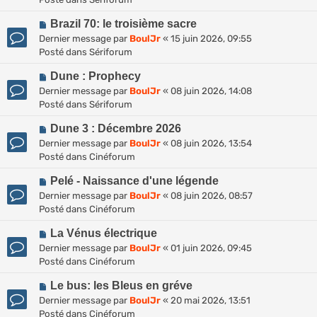
v
m
a
N
e
Brazil 70: le troisième sacre
e
g
o
a
s
Dernier message par
BoulJr
«
15 juin 2026, 09:55
e
u
u
s
Posté dans
Sériforum
v
m
a
N
e
Dune : Prophecy
e
g
o
a
s
Dernier message par
BoulJr
«
08 juin 2026, 14:08
e
u
u
s
Posté dans
Sériforum
v
m
a
N
e
Dune 3 : Décembre 2026
e
g
o
a
s
Dernier message par
BoulJr
«
08 juin 2026, 13:54
e
u
u
s
Posté dans
Cinéforum
v
m
a
N
e
Pelé - Naissance d'une légende
e
g
o
a
s
Dernier message par
BoulJr
«
08 juin 2026, 08:57
e
u
u
s
Posté dans
Cinéforum
v
m
a
N
e
La Vénus électrique
e
g
o
a
s
Dernier message par
BoulJr
«
01 juin 2026, 09:45
e
u
u
s
Posté dans
Cinéforum
v
m
a
N
e
Le bus: les Bleus en gréve
e
g
o
a
s
Dernier message par
BoulJr
«
20 mai 2026, 13:51
e
u
u
s
Posté dans
Cinéforum