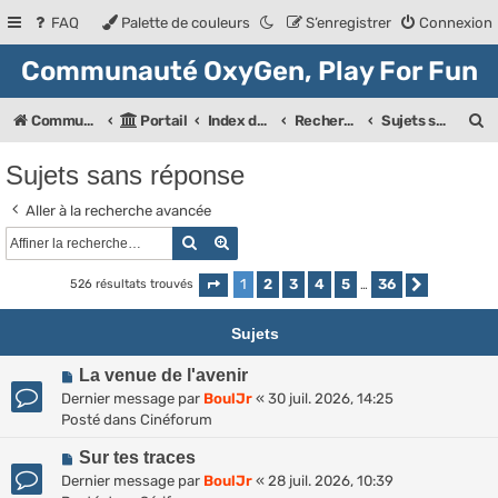
FAQ
Palette de couleurs
S’enregistrer
Connexion
Communauté OxyGen, Play For Fun
R
Communauté OXyGeN
Portail
Index des forums
Rechercher
Sujets sans réponse
e
Sujets sans réponse
c
Aller à la recherche avancée
h
Rechercher
Recherche avancée
e
r
1
2
3
4
5
36
526 résultats trouvés
Page
1
sur
36
…
Suivante
c
Sujets
h
N
La venue de l'avenir
e
o
Dernier message par
BoulJr
«
30 juil. 2026, 14:25
r
u
Posté dans
Cinéforum
v
N
e
Sur tes traces
o
a
Dernier message par
BoulJr
«
28 juil. 2026, 10:39
u