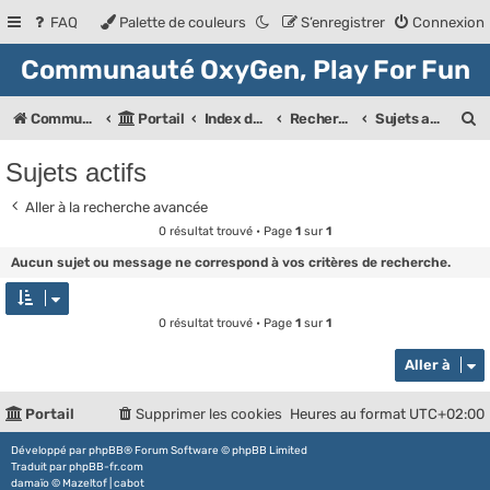
FAQ
Palette de couleurs
S’enregistrer
Connexion
Communauté OxyGen, Play For Fun
R
Communauté OXyGeN
Portail
Index des forums
Rechercher
Sujets actifs
e
Sujets actifs
c
Aller à la recherche avancée
h
0 résultat trouvé • Page
1
sur
1
e
Aucun sujet ou message ne correspond à vos critères de recherche.
r
c
0 résultat trouvé • Page
1
sur
1
h
Aller à
e
r
Portail
Supprimer les cookies
Heures au format
UTC+02:00
Développé par
phpBB
® Forum Software © phpBB Limited
Traduit par
phpBB-fr.com
damaïo ©
Mazeltof
|
cabot